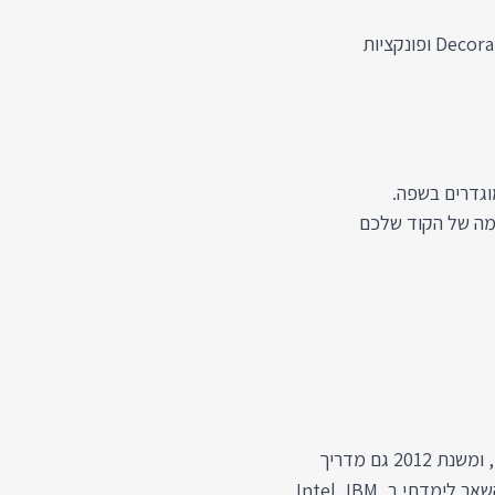
איך להגדיר טיפוסים לפונקציות מיוחדות כמו Decorators, Generators ופונקציות
וגדרים בשפה.
מה של הקוד שלכם
הי! אני ינון פרק. אני מתכנת שכותב קוד כל יום מאז שנת 2002, ומשנת 2012 גם מדריך
קורסים בפיתוח למתכנתים בחברות תוכנה מובילות בארץ. בין השאר לימדתי ב Intel, IBM,