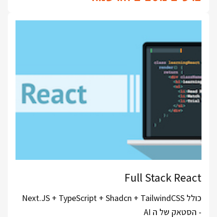
Full Stack React
כולל Next.JS + TypeScript + Shadcn + TailwindCSS
- הסטאק של ה AI