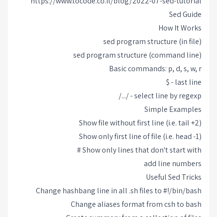
https://www.tocode.co.il/blog/2022-07-sed-tutorial
Sed Guide
How It Works
sed program structure (in file)
sed program structure (command line)
Basic commands: p, d, s, w, r
last line - $
select line by regexp - /.../
Simple Examples
Show file without first line (i.e. tail +2)
Show only first line of file (i.e. head -1)
Show only lines that don't start with #
add line numbers
Useful Sed Tricks
Change hashbang line in all .sh files to #!/bin/bash
Change aliases format from csh to bash