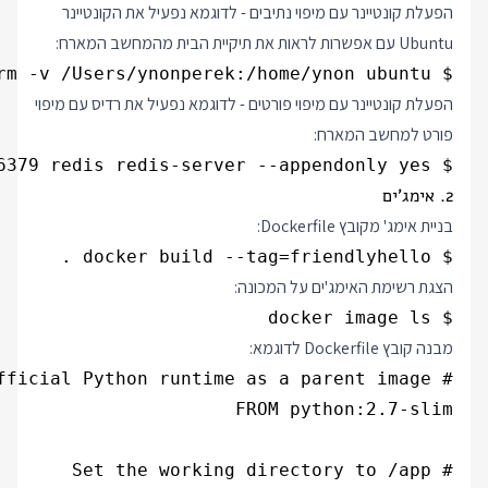
הפעלת קונטיינר עם מיפוי נתיבים - לדוגמא נפעיל את הקונטיינר
Ubuntu עם אפשרות לראות את תיקיית הבית מהמחשב המארח:
$ docker run -it --rm -v /Users/ynonperek:/home/ynon ubuntu

הפעלת קונטיינר עם מיפוי פורטים - לדוגמא נפעיל את רדיס עם מיפוי
פורט למחשב המארח:
$ docker run -d -v $(realpath ./redis-data):/data -p 6379:6379 redis redis-server --appendonly yes

2. אימג'ים
בניית אימג' מקובץ Dockerfile:
$ docker build --tag=friendlyhello .

הצגת רשימת האימג'ים על המכונה:
$ docker image ls

מבנה קובץ Dockerfile לדוגמא: