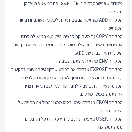
פקודות שאפשר לכתוב ב Dockerfile עם המשמעות שלהן
(בקצרה):
הפקודה
מעתיקה קבצים ותיקיות למקומות שתבחרו בתוך
ADD
הקונטיינר
הפקודה
גם מעתיקה קבצים ותיקיות, אבל יש לה פחות
COPY
אפשרויות מאשר ל add ולכן מומלץ להשתמש בה כשלא צריך את
היכולות המורכבות של ADD.
הפקודה
מגדירה משתנה סביבה
ENV
הפקודה
מגדירה את הפורט שהקונטיינר מעוניין להקשיב
EXPOSE
עליו. הפורט הזה עדיין לא חשוף לעולם החיצון אלא רק לרשת
הפנימית של דוקר. בשביל לחבר אותו למחשב המארח צריך
להשתמש במיפוי פורטים.
הפקודה
מגדירה אימג' בסיס ממנו נתחיל את הבניה של
FROM
האימג' הנוכחי.
הפקודה
מאפשרת לכם להריץ פקודות על הקונטיינר
USER
ממשתמש אחר.