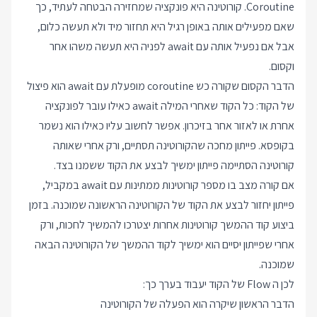
Coroutine. קורוטינה היא פונקציה שמחזירה הבטחה לעתיד, כך
שאם מפעילים אותה באופן רגיל היא תחזור מיד ולא תעשה כלום,
אבל אם נפעיל אותה עם await לפניה היא תעשה משהו אחר
וקסום.
הדבר הקסום שקורה כש coroutine מופעלת עם await הוא פיצול
של הקוד: כל הקוד שאחרי המילה await כאילו עובר לפונקציה
אחרת או לאזור אחר בזיכרון. אפשר לחשוב עליו כאילו הוא נשמר
בקופסא. פייתון מחכה שהקורוטינה תסתיים, ורק אחרי שאותה
קורוטינה הסתיימה פייתון ימשיך לבצע את הקוד ששמנו בצד.
אם קורה מצב בו מספר קורוטינות ממתינות עם await במקביל,
פייתון יחזור לבצע את הקוד של הקורוטינה הראשונה שמוכנה. בזמן
ביצוע קוד ההמשך קורוטינות אחרות יצטרכו להמשיך לחכות, ורק
אחרי שפייתון יסיים הוא ימשיך לקוד ההמשך של הקורוטינה הבאה
שמוכנה.
לכן ה Flow של הקוד יעבוד בערך כך:
הדבר הראשון שיקרה הוא הפעלה של הקורוטינה