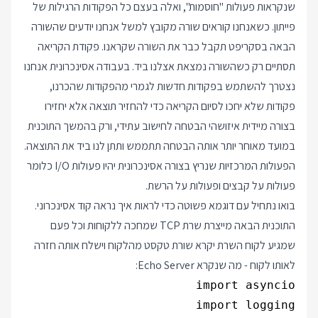
שנקראות פעולות "חוסמות", ואלה בעצם כל הפקודות הרגילות של
פייתון. כשאנחנו קוראים שורה מקובץ למשל אנחנו יודעים שהשורה
הבאה בסקריפט תקבל כבר את השורה שקראנו. פקודת הקריאה
תסתיים רק כשהשורה נמצאת אצלנו ביד. בעבודה אסינכרונית אנחנו
נצטרך להשתמש בפקודות חדשות לגמרי מהפקודות שהכרנו,
פקודות שלא יחכו לסיום הקריאה כדי להחזיר תוצאה אלא יחזירו
בצורה מיידית איזושהי הבטחה לחישוב עתידי, ורק בהמשך התוכנית
במועד מאוחר יותר אותה הבטחה תתממש ותתן לנו ביד את התוצאה.
הפעולות המרכזיות שנריץ בצורה אסינכרונית יהיו פעולות I/O כלומר
פעולות על קבצים ופעולות על הרשת.
בואו נתחיל עם דוגמא פשוטה כדי לראות איך נראה קוד אסינכרוני.
התוכנית הבאה מייצרת שרת TCP שמחכה ללקוחות וכל פעם
שמגיע לקוח השרת יקרא שורת טקסט מהלקוח וישלח אותה חזרה
לאותו לקוח - מה שנקרא Echo Server: