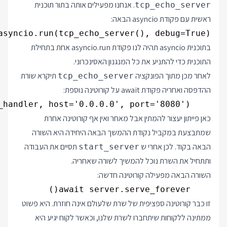
. אנחנו מפעילים אותה בתור תוכנית
tcp_echo_server
ראשית עם פקודת asyncio הבאה:
asyncio.run(tcp_echo_server(), debug=True)

בתוכנית asyncio תהיה לנו פקודת asyncio.run אחת בתחילת
התוכנית כדי להתניע את כל המנגנון האסינכרוני.
לאחר מכן מתוך הפונקציה
תיקרא שורת
tcp_echo_server
ההדפסה ואחריה פקודת await על קורוטינה נוספת:
    server = await asyncio.start_server(client_connected_handler, host='0.0.0.0', port='8080')

כאן פייתון יעצור להמתין אבל מאחר ואין אף קורוטינה אחרת
שמתבצעת במקביל נקודת ההמשך הבאה היחידה היא השורה
הבאה בקוד. לכן אחרי ש
תסיים את העבודה
start_server
ותתחיל את השרת נוכל להמשיך לשורה שאחריה.
השורה הבאה מפעילה קורוטינה חדשה:
    await server.serve_forever()

זו כבר קורוטינה ספציפית של שרת שלעולם אינה חוזרת. היא פשוט
ממתינה ללקוחות שיתחברו לשרת שלנו, וכאשר לקוח יגיע היא