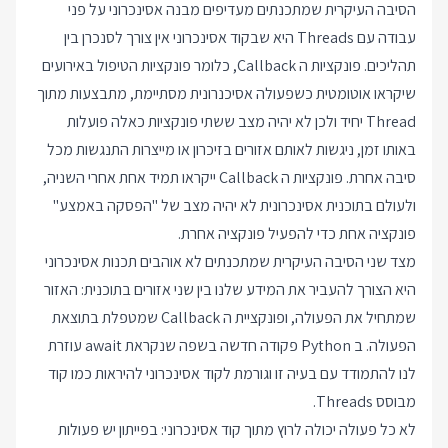
הסיבה העיקרית שמתכנתים מעדיפים מבנה אסינכרוני על פני
עבודה עם Threads היא שבקוד אסינכרוני אין צורך לסנכרן בין
תהליכים. פונקציות ה Callback, כלומר פונקציות הטיפול באירועים
שיקראו אוטומטית כשפעולה אסיכנרונית מסתיימת, מתבצעות מתוך
Thread יחיד ולכן לא יהיה מצב ששתי פונקציות כאלה פועלות
באותו זמן, ניגשות לאותם אזורים בזיכרון או מייצרות התנגשות מכל
סיבה אחרת. פונקציות ה Callback ייקראו תמיד אחת אחרי השניה,
ולעולם בתוכנית אסינכרונית לא יהיה מצב של "הפסקה באמצע"
פונקציה אחת כדי להפעיל פונקציה אחרת.
מצד שני הסיבה העיקרית שמתכנתים לא אוהבים תכנות אסינכרוני
היא הצורך להעביר את המידע שלנו בין שני אזורים בתוכנית: האזור
שמתחיל את הפעולה, ופונקציית ה Callback שמטפלת בתוצאת
הפעולה. ב Python פקודה חדשה בשפה שנקראת await עוזרת
לנו להתמודד עם בעיה זו וגורמת לקוד אסינכרוני להיראות כמו קוד
מבוסס Threads.
לא כל פעולה יכולה לרוץ מתוך קוד אסינכרוני: בפייתון יש פעולות