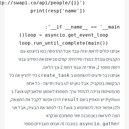
    loop.run_until_complete(main())

אנחנו יכולים לראות שזה עבד אבל ההדפסה כמו בדוגמא עם
הקבצים עובדת בצורה סידרתית: קודם מביאים את המידע עבור
דמות מספר 1, אחרי זה עבור דמות 2 וכך הלאה.
אנחנו כבר יודעים להשתמש ב
כדי להריץ את כל
create_task
הבקשות במקביל, אבל כאן יש לנו בעיה חדשה - כל אחת
מהמשימות צריכה להחזיר ערך. תשמחו לשמוע שלאוביקט Task ב
Python יש מאפיין בשם
דרכו אפשר לקבל את התוצאה,
result
ולכן אפשר יהיה להשתמש ב Task כדי לפתור את הבעיה, אבל אני
רוצה להראות כאן מבנה יותר מתוחכם שנקרא
. במבנה זה אנחנו מעבירים מספר
asyncio.gather