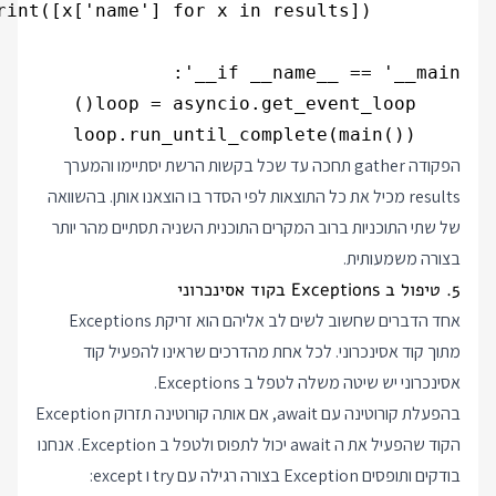
    loop.run_until_complete(main())

הפקודה gather תחכה עד שכל בקשות הרשת יסתיימו והמערך
results מכיל את כל התוצאות לפי הסדר בו הוצאנו אותן. בהשוואה
של שתי התוכניות ברוב המקרים התוכנית השניה תסתיים מהר יותר
בצורה משמעותית.
5. טיפול ב Exceptions בקוד אסינכרוני
אחד הדברים שחשוב לשים לב אליהם הוא זריקת Exceptions
מתוך קוד אסינכרוני. לכל אחת מהדרכים שראינו להפעיל קוד
אסינכרוני יש שיטה משלה לטפל ב Exceptions.
בהפעלת קורוטינה עם await, אם אותה קורוטינה תזרוק Exception
הקוד שהפעיל את ה await יכול לתפוס ולטפל ב Exception. אנחנו
בודקים ותופסים Exception בצורה רגילה עם try ו except: