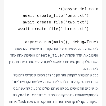
asyncio.run(main(), debug=True)

לא משנה כמה פעמים נפעיל את הקוד ברור שתמיד ההדפסות
יופיעו באותו סדר. פקודות ה
מופיעות אחת אחרי
create_file
השניה ולכן בזמן שאנחנו ב await לפקודה הראשונה האחרות עדיין
לא התחילו.
ככל שהפעולות לוקחות יותר זמן כך גדל הסיכוי שנעדיף להפעיל
אותן בצורה מקבילית - כלומר ליצור את כל שלושת הקבצים "יחד"
ומי שיסיים קודם יסיים. בפייתון אנחנו יכולים להפעיל קורוטינה בלי
להמתין שתסתיים עם הפקודה
.
asyncio.create_task
הפקודה מקבלת קורוטינה ומחזירה אוביקט חדש מסוג Task. אנחנו