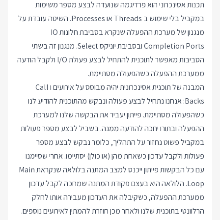
תכנות אסינכרוני הוא פרדיגמה שנועדה לבצע מספר משימות
במקביל בלי שימוש ב Threads או Processes. השיטה עובדת על
מנגנון של מערכת ההפעלה שנקרא בסביבת חלונות IO
Completion Ports ובסביבת יוניקס Select. מנגנון זה בשתי
הסביבות מאפשר לתוכנית להתחיל לבצע פעולת I/O ולקבל הודעה
ממערכת ההפעלה כשהפעולה מסתיימת.
המבנה של תוכנית אסינכרונית יהיה מבוסס על אירועים ו Call
Backs: אנחנו נתחיל לבצע פעולה ונבקש מהתוכנית להודיע לנו
כשהפעולה מסתיימת. פייתון יעביר את הבקשה שלנו למערכת
ההפעלה ובתורו יחכה להודעה ממנה. בשביל לבצע מספר פעולות
במקביל פשוט נחזור על התהליך, כלומר נבקש לבצע מספר
פעולות ולקבל עדכון כשאחת מהן (או כולן) יסתיימו. אחרי שסיימנו
עם כל הבקשות פייתון ייכנס למצב המתנה בלולאה שנקראת Main
Loop. הלולאה היא בעצם פקודת המתנה שמחכה לקבל עדכון
ממערכת ההפעלה, כשקיבלה את העדכון מעבירה אותו לחלק
הרלוונטי בתוכנית שלנו ולאחר מכן חוזרת להמתין לאירועים נוספים.