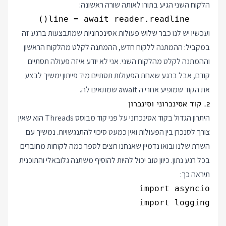
הלקוח השני הגיע בתורו לאותה שורה ראשונה:
    line = await reader.readline()

ועכשיו יש לנו כבר שלוש פעולות אסינכרוניות שמתבצעות ברגע זה
במקביל: ההמתנה ללקוח חדש, ההמתנה לקלט מהלקוח הראשון
וההמתנה לקלט מהלקוח השני. אני לא יודע איזה פעולה תסתיים
קודם, אבל ברגע שאחת הפעולות תסתיים מיד פייתון ימשיך לבצע
את הקוד שמופיע אחרי ה await שמתאים לה.
2. קוד אסינכרוני וסינכרון
היתרון הגדול בקוד אסינכרוני על פני קוד מבוסס Threads הוא שאין
צורך לסנכרן בין הפעולות ואין כמעט סיכוי להתנגשויות. נמשיך עם
השרת שלנו ובואו נדמיין שאנחנו רוצים לספר כמה לקוחות מחוברים
בכל רגע נתון. כיוון טוב יכול להיות להוסיף משתנה גלובאלי והתוכנית
תיראה כך: