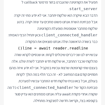
תפעיל את הקורוטינה שהעברנו בתור פרמטר callback ל
.
start_server
הדבר הבא שיקרה הוא שלקוח יתחבר. אני לא יודע מתי זה יקרה
אבל מבחינת השרת אנחנו פשוט מחכים עד שזה יקרה. ברגע
שלקוח מתחבר אוטומטית מופעלת הקורוטינה
וכאן יתחיל הכיף האמיתי.
client_connected_handler
כבר בשורה הראשונה שלה אנחנו מוצאים את הפקודה:
    line = await reader.readline()

עכשיו יש לנו שני דברים שיכולים לקרות: או שנסיים לקרוא שורה
מהלקוח שכבר התחבר, או שלקוח חדש יתחבר לשרת שלנו. אלה
בעצם שתי קורוטינות שרצות עכשיו במקביל. אני לא יודע איזה מהם
תסתיים קודם וגם המחשב לא - זה כבר תלוי במה הולך לקרות
בעולם, אבל בואו נניח שלקוח חדש התחבר עכשיו למערכת.
מבחינת הקוד של
כל מה
client_connected_handler
שקורה אחרי פקודת await עליה אנחנו ממתינים הוא עדיין סגור
בקופסא בצד, וקריאה חדשה לפונקציה מתחילה.