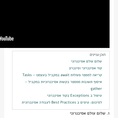
תוכן עניינים
שלום עולם אסיכנרוני
קוד אסינכרוני וסינכרון
קריאה למספר פעולות await במקביל בעצמנו - Tasks
איסוף תשובות ממספר בקשות אסיכנרוניות במקביל -
gather
טיפול ב Exceptions בקוד אסינכרוני
לסיכום: טיפים ב Best Practices לעבודה אסינכרונית
1. שלום עולם אסיכנרוני