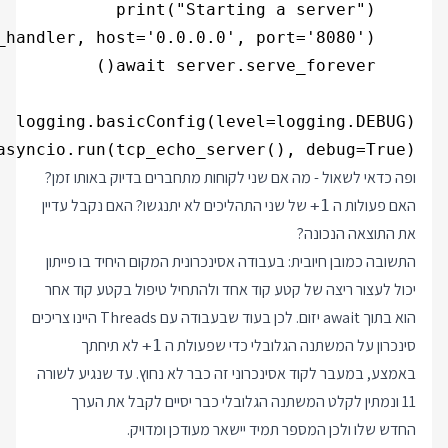
asyncio.run(tcp_echo_server(), debug=True)

ופה כדאי לשאול - מה אם שני לקוחות מתחברים בדיוק באותו זמן?
האם פעולות ה
של שני התהליכים לא יתנגשו? האם נקבל עדיין
+1
את התוצאה הנכונה?
התשובה כמובן חיובית: בעבודה אסינכרונית המקום היחיד בו פייתון
יכול לעצור ריצה של קטע קוד אחד ולהתחיל טיפול בקטע קוד אחר
הוא בתוך await יזום. לכן בעוד שבעבודה עם Threads היינו צריכים
סינכרון על המשתנה הגלובלי כדי שפעולת ה
לא תיחתך
+1
באמצע, במעבר לקוד אסינכרוני זה כבר לא נחוץ. עד שנגיע לשורה
11 ונמתין לקלט המשתנה הגלובלי כבר יסיים לקבל את הערך
החדש שלו ולכן המספר תמיד יישאר מעודכן ומדויק.