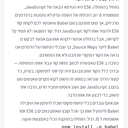
נתחיל בהתחלה. ES6 היא הגירסא הבאה של JavaScript,
ממוספרת 6. רוב היכולות של השפה עדיין לא נתמכות בדפדפנים
מרכזיים, אך קיים מתרגם בשם Babel שיאפשר לכם לקחת קוד
ES6 ולהמיר אותו לקוד JavaScript רגיל. קוד התוצאה לא תמיד קל
לקריאה, אבל בהחלט אפשרי לקרוא אותו וגם אפשר לבקש מ
Babel לייצר Source Maps, כך שבכלי הפיתוח של הדפדפן אנו
נראה את הקוד המקורי שכתבנו ולא את המתורגם.
כתיבה ב ES6 מאפשרת לכתוב פחות קוד עבור אותה המשימה —
ובדרך כלל הקוד שתכתבו גם יהיה קל יותר לתחזוקה. בפרט, כל
קיצורי הדרך שנראה בפוסט זה פשוט לקחו מקרים שאנשים טעו
בהם ב JavaScript שוב ושוב והוסיפו תחביר חדש, הרבה יותר
פשוט, כדי לבצע את אותו הדבר.
אם אתם עובדים בכלי פיתוח מקומי תוכלו להתקין את החבילה
Babel ולהפעיל אותו כך שכל קובץ שאתם כותבים ב ES6 יומר
אוטומטית ל JS רגיל. התחילו בהתקנת הכלי באמצעות npm:
npm install -g babel