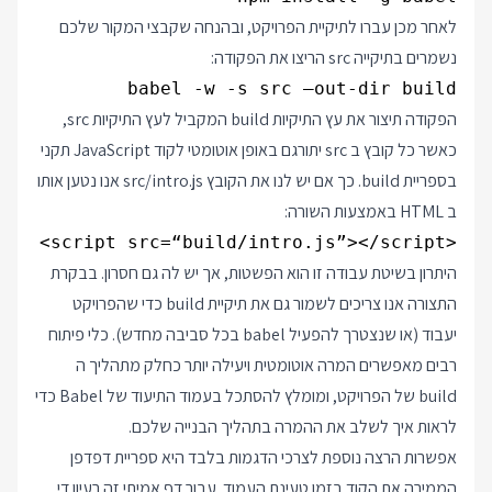
לאחר מכן עברו לתיקיית הפרויקט, ובהנחה שקבצי המקור שלכם
נשמרים בתיקייה src הריצו את הפקודה:
babel -w -s src —out-dir build
הפקודה תיצור את עץ התיקיות build המקביל לעץ התיקיות src,
כאשר כל קובץ ב src יתורגם באופן אוטומטי לקוד JavaScript תקני
בספריית build. כך אם יש לנו את הקובץ src/intro.js אנו נטען אותו
ב HTML באמצעות השורה:
<script src=“build/intro.js”></script>
היתרון בשיטת עבודה זו הוא הפשטות, אך יש לה גם חסרון. בבקרת
התצורה אנו צריכים לשמור גם את תיקיית build כדי שהפרויקט
יעבוד (או שנצטרך להפעיל babel בכל סביבה מחדש). כלי פיתוח
רבים מאפשרים המרה אוטומטית ויעילה יותר כחלק מתהליך ה
build של הפרויקט, ומומלץ להסתכל בעמוד התיעוד של Babel כדי
לראות איך לשלב את ההמרה בתהליך הבנייה שלכם.
אפשרות הרצה נוספת לצרכי הדגמות בלבד היא ספריית דפדפן
הממירה את הקוד בזמן טעינת העמוד. עבור דף אמיתי זה רעיון די