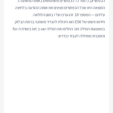
הכפתורים, כלומר כל הכפתורים משתמשים באותו המשתנה i.
התוצאה היא שכל הכפתורים מציגים את אותה ההודעה בלחיצה
עליהם — המספר 10. זהו ערכו של i בתום הלולאה.
חידוש פשוט של ES6 הוא היכולת להגדיר משתנה ברמת הבלוק
במאצעות המילה let. החליפו את המילה var ב let בשורת ה for
והתוכנית מתחילה לעבוד כנדרש: