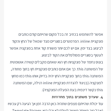
אפשר להשתמש בכתיב זה בכל מקום שהייתם קודם כותבים
פונקציית inline. הפרמטרים בסוגריים מצד שמאל של החץ והקוד
לביצוע בצד ימין. אם יש לכם יותר משורת קוד אחת בפונקציה אפשר
לעטוף בסוגריים מסולסלים את הקוד לביצוע.
בונוס נחמד של פונקציות חץ הוא שאתם מקבלים קשירה אוטומטית
של המשתנה this. כך אם אתם כותבים פונקציית חץ בתוך מתודה,
המשתנה this בתוך פונקציית החץ יהיה בדיוק אותו this כמו מחוץ
לפונקציה (בניגוד להגדרת פונקציית inline רגילה, שם המשתנה
this נקשר דינמית בעת הפעלת הפונקציה).
4. שערוך משתנים בתוך מחרוזות
עוד יכולת שהייתם מצפים שתהיה כאן הרבה זמן אך הגיעה רק עכשיו
(אבל טוב מאוחר מאשר לעולם לא וכו׳) היא Template Strings.