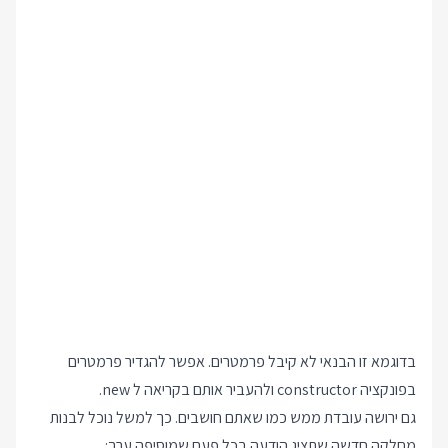
בדוגמא זו הבנאי לא קיבל פרמטרים. אפשר להגדיר פרמטרים
בפונקציה constructor ולהעביר אותם בקריאה ל new.
גם ירושה עובדת ממש כמו שאתם חושבים. כך למשל נוכל לבנות
מחלקה חדשה שתציג הודעה בכל פעם שמוסיפה ערך: