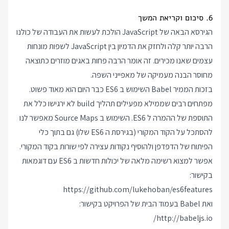
6. סיכום וקריאת המשך
הגירסא הבאה של JavaScript הולכת לעשות את העבודה של כולנו
הרבה יותר קלה ולחזק את הדמיון בין JavaScript לשפות מונחות
עצמים שאנו מכירים. זה אומר הרבה פחות באגים מוזרים כתוצאה
מחוסר הבנה מעמיקה של מאפייני השפה.
בזכות הממיר Babel השימוש ב ES6 כבר היום הוא מאוד פשוט.
מפתחים רבים שממילא מפעילים תהליך build לא ירגישו כלל את
התוספת של ההמרה ל ES6. השימוש ב Source Maps מאפשר לנו
להסתכל על הקוד המקורי (בגירסת ה ES6 שלו) גם בתוך כלי
הפיתוח של הדפדפן ולהוסיף נקודות עצירה לפי שורות בקוד המקורי.
אפשר למצוא רשימה מלאה של יכולות חדשות ב ES6 עם דוגמאות
בקישור:
https://github.com/lukehoban/es6features
ואת Babel בעמוד הבית של הפרויקט בקישור:
http://babeljs.io/