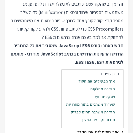
זה זמן רב שהקוד שאנו כותבים לא נשלח ישירות לדפדפן. אנו
משתמשים בספריות איחוד וצמצום (Minification) כדי לשלב
מספר קבצי קוד לקובץ אחד לצורך שיפור ביצועים. אנו משתמשים ב
CSS Precompilers כדי לכתוב פחות CSS ולהגיע לקוד קל יותר
לתחזוקה. אז למה בעצם אנחנו נרתעים מ ES6 ?
חדש באתר:
קורס JavaScript ES6
שמסביר את כל התחביר
החדש והרעיונות החדשים בכתיב JavaScript מודרני - מותאם
לגירסאות ES6, ES7 ו ES8.
תוכן עניינים
איך מפעילים את הקוד
הגדרת מחלקות
פונקציות חץ
שערוך משתנים בתוך מחרוזות
הגדרת משתנה תחום לבלוק
סיכום וקריאת המשך
1. איך מפעילים את הקוד