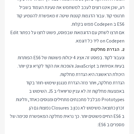
רע, שכן איננו רוצים לעכב למשתמש את טעינת העמוד בשביל
תרגומי קוד. עבור הדגמות קטנות שיטה זו מאפשרת להטמיע קוד
ES6 ב Codepen ממש בקלות.
אם תרצו לשחק עם הדוגמאות שבפוסט, פשוט לחצו על כפתור Edit
on Codepen ליד כל דוגמא.
2. הגדרת מחלקות
ונעבור לקוד. בפוסט זה אציג 4 יכולות פשוטות של ES6 הפותרות
בעיות אמיתיות ב JavaScript והופכות את הקוד לקריא ונקי יותר.
היכולת הראשונה היא הגדרת מחלקות.
הגדרת מחלקה, ויותר מזה הגדרת מנגנון שימוש-חוזר בקוד
באמצעות מחלקות זה לא עניין טריוויאלי ב JS. השימוש ב
Prototypes מבלבל מתכנתים מתחילים ומנוסים כאחד, וזליגות
זכרון כתוצאה משימוש לא נכון ב Closures נפוצות גם הן.
ב ES6 החיים פשוטים יותר. כך נראית מחלקה המאפשרת סכימה של
מספרים ב ES6: