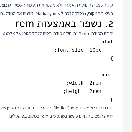
בעיצוב המקורי, נצטרך ללכת ל Media Query ולשנות את הגודל גם שם כדי שהיחס יישמר.
2. נשפר באמצעות rem
יחידת המידה rem הינה יחידת מידה יחסית לגודל הגופן של אלמנט html. כך בקטע ה CSS הבא מימדי התיבה יהיו 20 פיקסלים:
}

ייראה העיצוב הקודם כאשר נשתמש ב rem במקום בפיקסלים: