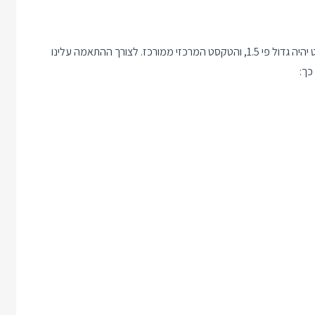
נרצה להתאים אותו כך שבמסכים גדולים מ-600 פיקסלים כל הטקסט יהיה גדול פי 1.5, והטקסט המרכזי ממורכז. לצורך ההתאמה עלינו