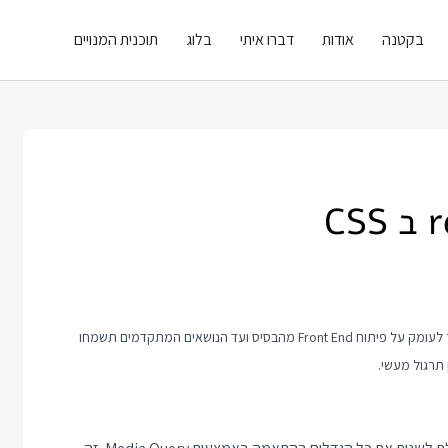
בקטנה
אודות
דברו איתי
בלוג
תוכנית המנויים
פוסט זה כולל טיפ קצר בנושא פיתוח Front End. אם אתם רוצים ללמוד יותר לעומק על פיתוח Front End מהבסיס ועד הנושאים המתקדמים תשמחו