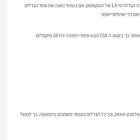
קוד ה CSS שהתווסף הוא ארוך ולא מספר את הסיפור האמיתי: שבוצעה הגדלה פי 1.5 של הטקסטים. אם בעתיד נשנה את אחד הגדלים
זה נחמד כי אפשר ב Media Query פשוט לשנות את גודל הגופן של אלמנט html, וכך כל הגדלים בעמוד משתנים בהתאמה. כך למשל