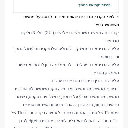
סיכום וקריאת המשך
1. לפני הקוד: הדברים שאתם חייבים לדעת על ממשק
משתמש גרפי
קוד הבונה ממשק משתמש גרפי ליישום (GUI) כולל 3 חלקים
מרכזיים:
עלינו להגדיר את הממשק — להחליט אילו פקדים יופיעו על המסך
והיכן ימוקמו.
עלינו להגדיר את הפעולות — להחליט מה ניתן לבצע באמצעות
הממשק הגרפי.
עלינו לחבר בין הפקדים הגרפיים לפעולות.
בדיון על ממשק משתמש גרפי המילה פקד משמשת לתיאור רכיב
ממשק משתמש המופיע על המסך, למשל תיבת טקסט, רשימת
פריטים, כפתור, טבלא וכן הלאה. בפוסט זה אציג את ספריית
Tkinter של פייתון, המהווה בסך הכל עטיפה דקה לספריית Tk של
Tcl. בספריה זו המילה האנגלית לתיאור פקד הינה Widget. כך