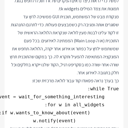
למשל כדי לראות כיצד נראים הפקדים של Tk תוכלו לחפש בגוגל
תמונות את צמד המילים tk widgets.
מנקודת מבט של המשתמש, תוכנית GUI ממשיכה לרוץ עד
שסוגרים אותה ומגיבה רק כשמבצעים פעולות. כדי לתרגם התנהגות
זו לקוד עלינו לבנות מעין לולאה שנקראת הלולאה הראשית של
התוכנית (או ה Main Loop) הממתינה לאירועים. בכל פעם
שמשתמש ילחץ על כפתור או אירוע אחר יקרה, הלולאה תחפש את
הפונקציה המתאימה להפעיל ותקרא לה. כך במקום שהתוכנית תרוץ
שורה-אחר-שורה כמו בסקריפט רגיל, הקוד שלנו ייקרא בחלקים וכל
חלק בתגובה לאירוע אחר.
כך בערך נראה פסאודו קוד עבור לולאה מרכזית שכזו:
               w.notify(event)