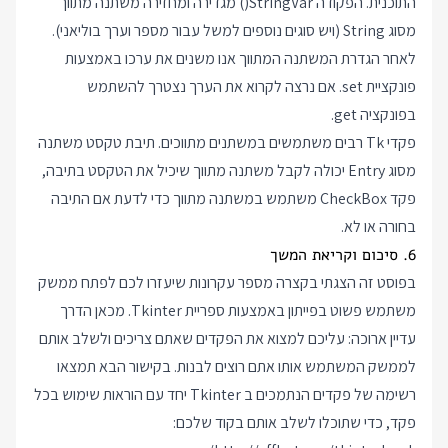
התוכנית. הפקודה StringVar() מגדירה ומחזירה משתנה מתווך
מסוג String (ויש סוגים נוספים למשל עבור מספר וערך בוליאני).
לאחר הגדרת המשתנה המתווך אנו משנים את ערכו באמצעות
פונקציית set. אם נרצה לקרוא את הערך נצטרך להשתמש
בפונקציה get.
פקדי Tk רבים משתמשים במשתנים מתווכים. תיבת טקסט משתנה
מסוג Entry יכולה לקבל משתנה מתווך שיכיל את הטקסט בתיבה,
פקד CheckBox משתמש במשתנה מתווך כדי לדעת אם התיבה
בחורה או לא.
6. סיכום וקריאת המשך
בפוסט זה הצגתי בקצרה מספר עקרונות שיעזרו לכם לפתח ממשק
משתמש פשוט בפייתון באמצעות ספריית Tkinter. מכאן הדרך
עדיין ארוכה: עליכם למצוא את הפקדים שאתם צריכים ולשלב אותם
לממשק המשתמש אותו אתם רוצים לבנות. בקישור הבא תמצאו
רשימה של פקדים הנתמכים ב Tkinter יחד עם הוראות שימוש בכל
פקד, כדי שתוכלו לשלב אותם בקוד שלכם: