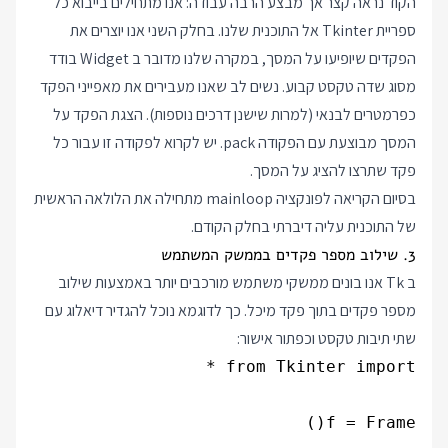
הקוד נראה קצר אך מבצע הרבה עבודה: אנו מתחילים בייבוא כל
ספריית Tkinter אל התוכנית שלנו. בחלק השני אנו יוצרים את
הפקדים שיופיעו על המסך, במקרה שלנו מדובר ב Widget בודד
מסוג שדה טקסט קבוע. נשים לב שאנו מעבירים את מאפייני הפקד
כפרמטרים לבנאי (למרות שישנן דרכים נוספות). הצגת הפקד על
המסך מבוצעת עם הפקודה pack. יש לקרוא לפקודה זו עבור כל
פקד שתרצו להציג על המסך.
בסיום הקריאה לפונקציה mainloop מתחילה את הלולאה הראשית
של התוכנית עליה דיברתי בחלק הקודם.
3. שילוב מספר פקדים בממשק המשתמש
ב Tk אנו בונים ממשקי משתמש מורכבים יותר באמצעות שילוב
מספר פקדים בתוך פקד מיכל. כך לדוגמא נוכל להגדיר דיאלוג עם
שתי תיבות טקסט וכפתור אישור: