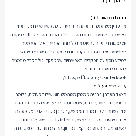
f.mainloop()
אנו עדיין משתמשים באותה התבנית רק שעכשיו יש לנו פקד אחד
ראשי מסוג Frame ובתוכו הפקדים לפי הסדר. הפרמטר fill לפקודה
pack גורם לתיבה לתפוס את כל רוחב הפריים, ואילו הפרמטר
anchor ביצירת פקד הטקסט גורם לטקסט להופיע בצד שמאל.
למידע נוסף על הפקדים והאפשרויות שכל פקד יכול לקבל מוזמנים
להכנס לתיעוד בכתובת:
http://effbot.org/tkinterbook/
4. הוספת פעולות
הצעד האחרון בבניית ממשק משתמש הוא שילוב פעולות, כלומר
הוספת קוד שיופעל ברגע שמשתמש מבצע פעולה מסוימת. הקוד
יכול לשנות חלקים מתוך הממשק, לעדכן פקדים או לבצע פעולה
אחרת שאינה קשורה לממשק. ב Tkinter קוד שיופעל בתגובה
לאירוע מוגדר פשוט כפונקציית פייתון. הבה נכתוב קוד המציג מונה