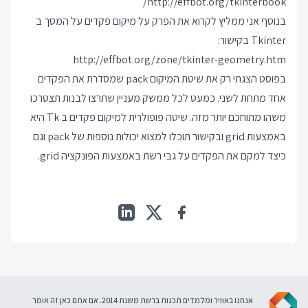
http://effbot.org/tkinterbook/
בנוסף אני ממליץ לקרוא את הפרק על מיקום פקדים על המסך ב
Tkinter בקישור:
http://effbot.org/zone/tkinter-geometry.htm
בפוסט הצגתי רק את שיטת המיקום pack שמסדרת את הפקדים
אחד מתחת לשני. כמעט לכל ממשק מעניין שתרצו לבנות תצטרכו
משהו מתוחכם יותר מזה. שיטה פופולרית למיקום פקדים ב Tk היא
באמצעות grid ובקישור תוכלו למצוא יכולות נוספות של pack וגם
כיצד למקם את הפקדים על גבי רשת באמצעות הפונקציה grid.
אנחנו באוויר ומלמדים תכנות ברשת משנת 2014. אם אתם כאן זה אומר