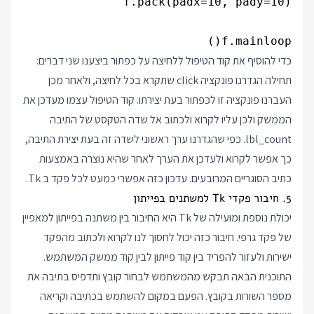
f.mainloop()

כדי להוסיף את קוד הטיפול ללחיצה על כפתור ביצענו שני דברים:
תחילה הגדרנו פונקציה click שתקרא בכל לחיצה, ולאחר מכן
העברנו פונקציה זו לכפתור בעת יצירתו. קוד הטיפול עצמו מעדכן את
הממשק ולכן עליו לקרוא ולכתוב אל שדה הטקסט של התיבה
lbl_count. כפי שהגדרנו ערך ראשוני לשדה זה בעת יצירת התיבה,
כך אפשר לקרוא ולעדכן את הערך לאחר שהיא נוצרה באמצעות
כתיב הסוגריים המרובעים. עדכון כזה אפשרי כמעט לכל פקד ב Tk.
5. חיבור פקדי Tk למשתנים בפייתון
יכולת נוספת ומועילה של Tk היא החיבור בין משתנה בפייתון למאפיין
של פקד גרפי. חיבור כזה יכול לחסוך לנו לקרוא ולכתוב מהפקד
ישירות ולעזור להפריד בין קוד פייתון לבין קוד ממשק המשתמש.
התוכנית הבאה תבקש מהמשתמש לבחור קובץ ותדפיס בתיבה את
מספר השורות בקובץ. הפעם במקום להשתמש בכתיבה וקריאה