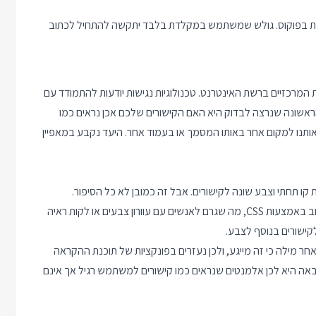
 בפוקוס. גולש שמשתמש במקלדת בלבד יתקשה להתחיל לכתוב
ות המרכזיים ברשת האינטרנט. טכנולוגיות נגישות יודעות להתמודד עם
הראשונה שנרצה לבדוק היא האם הקישורים שלכם אכן נראים כמו
סוג <a> שלחיצה עליה מביאה אותנו למקום אחר באותו המסמך או בעמוד אחר. היעד נקבע במאפיין
 קו תחתי וצבע שונה לקישורים. אבל זה כמובן לא כל הסיפור.
מעצבים לאורך השנים העדיפו למחוק מאפיינים מבדלים אלו מהעיצוב באמצעות CSS, מה שגרם לאנשים עם עוורון צבעים או לקות ראיה
קישורים בנוסף לצבע.
אחר מילה כי זה מייגע, ולכן נעזרים בפונקציות של תוכנת ההקראה
אה היא לכן אלמנטים שנראים כמו קישורים למשתמש רגיל אך אינם