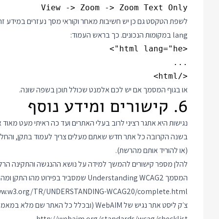
View -> Zoom -> Zoom Text Only
לשפת הטקסט גם כן יש חשיבות מאחר וקוראי מסך נעזרים במידע זה
lang במקומות הנכונים. כך בראש העמוד:
</html>
או בגוף המסמך אם יש לכם אלמנט שכולל תוכן בשפה שונה.
6. קישורים ומידע נוסף
נגישות היא אתגר רציני לרוב בעלי האתרים ועד כה ראיתי מעט מאוד
בשנה הקרובה כל אתר חדש שאתם מעלים צריך לעמוד בתקן, והחל 
(או להוריד אותם מהרשת).
להלן מספר קישורים להמשך למידה על נושא ההנגשה והתקינה הרלוו
המסמך Understanding WCAG2 שמסביר בפירוט מהו התקן ומה משמעות כל סעיף בו:
www.w3.org/TR/UNDERSTANDING-WCAG20/complete.html
צ׳ק ליסט אתר נגיש של WebAIM (ובכלל כל האתר שם מלא במאמרים מועילים):
http://webaim.org/standards/wcag/checklist