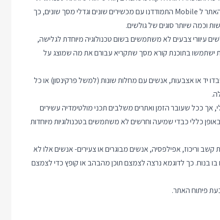
הנגישות המתאימה וההתאמות שיש לבצע באתר. כשם שבהתאמת האתר ל Mobile התמודדנו עם מכשירים שונים וגדלי מסך שונים, כך
ות וכמה שיותר סוגים של גולשים.
 גולשים עיוורי צבעים לא משתמשים בשום טכנולוגיה מיוחדת לגלישה,
חלטת ישתמשו בתוכנת קורא מסך שתקריא עבורם את מה שמוצג על
 יד או אצבעות, אנשים עם מחלות שונות (למשל פרקינסון) או כל
ה.
, אך ככל שעובר הזמן ואתרים משלבים תכני מולטימדיה עשירים
. באופן כללי כבדי שמיעה וחרשים לא משתמשים בטכנולוגיות מיוחדות
קשב וריכוז, אפילפסיה, אנשים מבוגרים או צעירים- אנשים אלו לא
 בו בנוח. כך לדוגמא נרצה לצמצם תוכן מהבהב או קופץ כדי לצמצם
בעת פיתוח האתר.