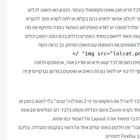
ואלית לכל פריט תוכן שאינו טקסטואלי בעמוד. ההגיון הוא פשוט: לכלים
 יותר לכולם. אפשר לחפש בהם בקלות או לתת לקורא מסך להקריא
אותם או לתרגם את הטקסט לכתב ברייל. בהיבט של תמונות זה אומר שלכל תמונה יש לוודא מאפיין alt המתאר בצורה מדויקת את מה
מאוד ליישום במיוחד באתרים גדולים בהם כותבי התוכן יכולים
 ומוסיפים את התמונות עם תיאורן המדויק. כך נראה הקוד:
יפו כתוביות לכל קטע וידאו או אודיו באתר, או תספקו חלופה
דיבור יש לתאר גם מה רואים או שומעים בסרטון. גם קריטריון זה
הנחיה 1.4.4 קובעת שגולשים יוכלו באמצעות שינוי הגדרות דפדפן בלבד להגדיל את הטקסט עד פי 2 מגודלו ה״טבעי״ בלי לפגוע בתוכן או
פונקציונליות. לדפדפנים קיימים שני מצבי פעולה להגדלת טקסט, האחד נקרא Zoom והשני הגדלת טקסט בלבד. רוב הגולשים שבאמת
La של העמוד כמו שהוא.
בר״ ואז חלקים באתר עולים אחד על השני בעקבות ההגדלה. עליכם
ט: