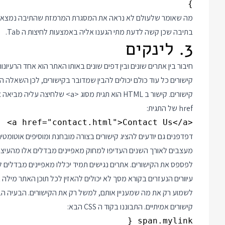
}
מה שאומר שלעולם לא נראה את המסגרת המרמזת שהתיבה נמצאת
בתיבה שכן קשה לדעת מתי הגענו אליה באמצעות לחיצות ה Tab.
3. לינקים
חיבור בין אתרים שונים ובין דפים שונים באותו האתר הוא אחד הרעיונ
קישורים כל עוד כולם יכולים להבין שמדובר בקישורים, לכן השאלה 
קישורים. קישור ב HTML הוא תגית מ
href של התגית:
<a href="contact.html">Contact Us</a>
דפדפנים גם יודעים להציג קישורים בצורה מובחנת ומוסיפים אוטומטית
לפספס את הקישורים. אתרים נגישים תמיד יכללו מאפיינים מבדלים ל
עיוורים הנעזרים בקורא מסך לא יכולים להאזין לכל תוכן האתר מילה 
לשמוע רק את מה שמעניין אותם, למשל רק את הקישורים. הבעיה הב
קישורים אמיתיים. התבוננו בקוד ה CSS הבא: