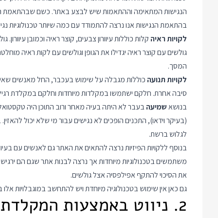
בהתאמת הנגישות אנו נרצה להתמודד עם כמה שיותר טכנולוגיות נגיש
לקויות ראיה
קלות כוללות עיוורון צבעים, קוצר ראיה וכמובן עיוורון.
גולשים עם קוצר ראיה יגדילו את הגופן וגולשים עם לקות ראיה מו
המסך.
לקויות תנועה
כוללות מגבלה על שימוש בעכבר, החל מאנשים שאיבדו
סיבה אחרת. חלקם ישתמשו במקלדות מיוחדות וחלקם במקלדת רגיל
בנושא
שמיעה
בעבר לא היתה בעיה מאחר ורוב התוכן היה טקסטואלי
(בעיקר וידאו), התכנים הופכים לא נגישים עבור מי שלא יכול להאזין
לגלוש ברשת.
בנוסף ללקויות הפיזיות נרצה להתאים את האתר גם לאנשים עם בעיות 
משתמשים בטכנולוגיות מיוחדות אך נרצה לבנות אתר שגם הם ירגישו
את הסיכוי להתקף אפילפסיה אצל גולשים.
גם כאן אין שימוש בטכנולוגיה מיוחדת ויש להתחשב במוגבלויות אלו 
2. ניווט באמצעות המקלדת