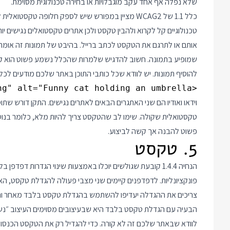
שלא נפלה אף אחד עקב מוגבלויות או בחירה טכנולוגית מסוימת.
כלל 1.1 של WCAG2 מציין במפורש שיש לספק חלופה טקסט
טכנולוגיים קל לקרוא ולהבין טקסט ולכן אתרים טקסטואלים נגישים
שמופיע בתמונה. חשוב להדגיש שלמרות שהכלל נשמע פשוט הוא קשה 
להוסיף תמונות. יש לוודא שכל כותבי התוכן באתר שלכם מודעים לכלל
<img src="lolcat.png" alt="Funny cat holding an umbrella" />
וידאו ואודיו הם שני האתגרים הבאים לאתרים נגישים. התקן דורש שתוס
טקסטואלית שקולה. שימו לב שהטקסט צריך להיות מלא, כלומר בנוסף ל
פשוט להבנה אך קשה לביצוע.
5. טקסט
צריכים את ההגדלה יעדיפו להשתמש בהגדלת טקסט בלבד מאחר והדבר משאיר את ה yout
הבעיה עם הגדלת טקסט בלבד היא שבעיצובים מסוימים העיצוב ״נש
לוודא שבאתר שלכם זה לא קורה. כדי להגדיל רק את הטקסט הכנסו ב Firefox לתפרי