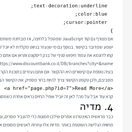
}
אם מצורף גם קוד JavaScript שמטפל בלחיצה, 
ישמע שמדובר בקישור. בנוסף גם מי שנעזר בניווט מקלדת לא יוכל ל
קחו לדוגמא את עמוד חיפוש סניף של בנק דיסקונט ותראו אם אתם
ttps://www.discountbank.co.il/DB/branches?city=&name=
בעיה נוספת עם קישורים היא ההקשר. אם אתם נעזרים בתוכנת הקרא
מסביבם, ולכן טקסט הקישור צריך להיות ברור מספיק. את הקישור 
<a href="page.php?id=7">Read More</a>
קרא עוד אבל על מה? לאן זה יוביל אותי? החיים נראים אחרת כשמסת
4. מדיה
כבר מראשית האינטרנט אתרים שילבו תמונות כדי להעביר מסרים, ובשנ
מחווית הגלישה השוטפת באתר. מדיות אלו עוזרות לאנשים מסומים אך