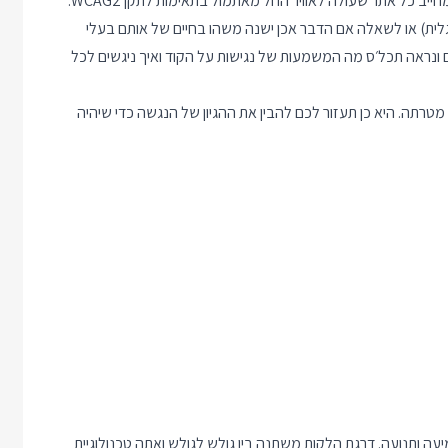
אתמול נכנס לתוקפו השלב הראשון בחוק הנגשת האתרים החדש שמחייב כל אתר שעולה לאוויר החל מאתמול בתאימות לתקן WCAG2.
רה מלאה של התקן (כמעט 500 עמודים באנגלית) או לשאלה אם הדבר אכן ישנה משהו בחיים של אותם בעלי
ים ונראה תכל׳ס מה המשמעות של נגישות על הקוד ואיך ניגשים לכל
טרתה. היא כן תעזור לכם להבין את ההגיון של הנגשה כדי שיהיה
עה ותנועה. דרגת הלקות משתנה בין גולש לגולש ואתה טכנולוגיית