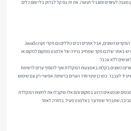
ענה לעיוורים ומוגבלי תנועה. את זה גם קל לבדוק בלי שום כלים
ברוב האתרים ניתן להשתמש בכפתורי Tab ו Shift-Tab כדי לנווט בין הפקדים השונים, אבל אתרים רבים כוללים גם פקדי JavaScript
יש באתר שלכם פקד שמחייב גרירה של אלמנט ממקום למקום או
לאנשים ללא עכבר.
שורים השונים בקלות באמצעות המקלדת ואף להוסיף ערים לרשימת
ט יד לעכבר. כמו כן שינוי סדר הערים ברשימה אפשרי רק עם שימוש
מנטים שנמצאים כרגע בפוקוס והם אלו שיקבלו את לחיצות המקלדת
סביבה שתבהיר שמדובר באלמנט פעיל. בחזרה לאתר