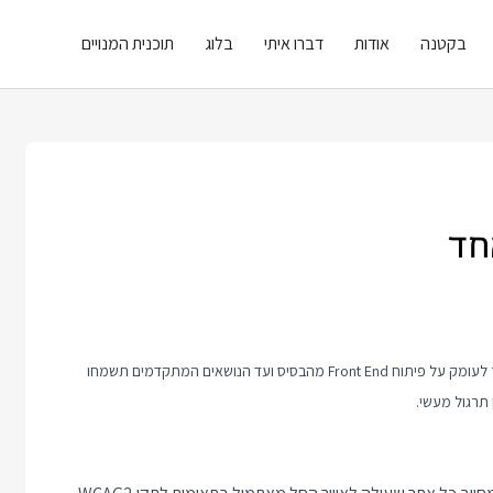
בקטנה
אודות
דברו איתי
בלוג
תוכנית המנויים
חד
פוסט זה כולל טיפ קצר בנושא פיתוח Front End. אם אתם רוצים ללמוד יותר לעומק על פיתוח Front End מהבסיס ועד הנושאים המתקדמים תשמחו