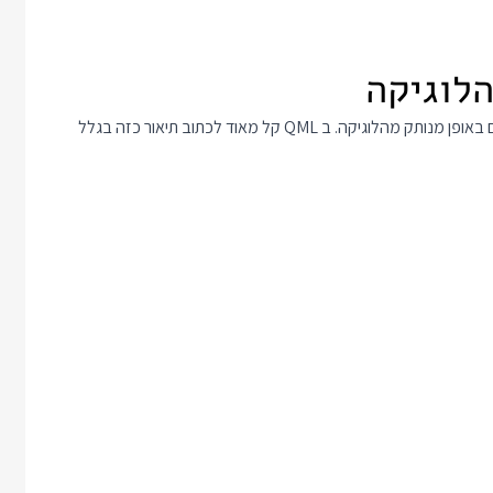
ההבטחה של משתנים קשורים היא שתוכלו לתאר את הממשק שלכם באופן מנותק מהלוגיקה. ב QML קל מאוד לכתוב תיאור כזה בגלל