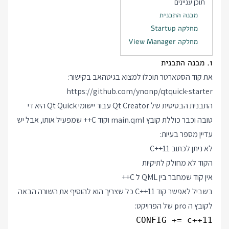
תוכן עניינים
מבנה התבנית
מחלקה Startup
מחלקה View Manager
1. מבנה התבנית
את קוד הסטארטר תוכלו למצוא בגיטהאב בקישור:
https://github.com/ynonp/qtquick-starter
התבנית הבסיסית של Qt Creator עבור יישומי Qt Quick היא די
טובה וכבר כוללת קובץ main.qml וקוד C++ שמפעיל אותו, אבל יש
עדיין מספר בעיות:
לא ניתן לכתוב C++11
הקוד לא מחולק לתיקיות
אין קוד שמחבר בין QML ל C++
בשביל לאפשר קוד C++11 כל שצריך הוא להוסיף את השורה הבאה
לקובץ ה pro של הפרויקט:
CONFIG += c++11