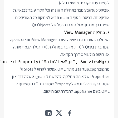
לעשות עם פוקנציית main רגילה).
אוביקט Startup נוצר בתחילת ה main וכל הקוד עובר לבנאי של
אוביקט זה. הריסתו בסוף ה main תביא למחיקת כל האוביקטים
שיצר דרך מנגנון ניהול הזכרון הרגיל של Qt Objects.
3. מחלקה View Manager
המחלקה האחרונה ברשימה היא ה View Manager: זוהי המחלקה
שמחברת בין Qt ל C++. מדובר במחלקת C++ רגילה לגמרי אותה
אנו חושפים ל QML דרך הקריאה:
ContextProperty("MainViewMgr", &m_viewMgr);
מהקובץ startup.cpp. מתוך QML אפשר לקרוא ל Slots ול
Properties של אותה מחלקה ולהירשם ל Signals שלה דרך ציון
שמה. הקוד כולל דוגמא ל Property שמוגדר ב C++ ומשותף ל
QML בשם appName, להגדרת שם היישום.