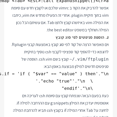
emap <Tab> <Esc>:call ExpandSnippet()<cr>a

אפשר להדביק את הקוד ב vimrc שלכם או לקובץ חדש עם סיומת
vim בתוך תיקיית plugin. אחרי זה הפעילו מחדש את vim, כיתבו
את המילה vim באיזשהו קובץ ולחצו Tab. אם עשיתם הכל נכון
המילה תוחלף במשפט the best editor.
2. הוספת סניפטים לפי סוג קובץ
וים מאפשר הרצה של קוד לפי סוג קובץ באמצעות קבצי ftplugin.
לדוגמא כדי להוסיף קוד ספציפי לקבצי csh נוסיף בתיקיית
קובץ בשם csh.vim. הוספה של
~/.vim/ftplugin
סניפטים חדשים למילון מבוצעת באופן הבא:
      \endif'."\n"

כעת בפעם הבאה שנפתח קובץ עם סיומת csh לעריכה וים
אוטומטית יעדכן את המילון g:snippets עם ההרחבה למילה if.
לחיצה על Tab אחרי המילה if בקובץ csh תביא להרחבת המילה