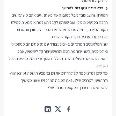
לבלוק ה if שהוצג.
3. פלאגינים ונקודות להמשך
הפתרון שהוצג עובד אבל כמובן מאוד פשטני. אם אתם משתמשים
הרבה בסניפטים סיכוי טוב שתרצו לקבל השלמה אוטומטית למילת
הקוד הקצרה, בחירה מכמה אפשרויות הרחבה וכמובן אפשרות
לעדכן מהר ערכים בתוך הקוד שהודבק.
שני הפלאגינים המרכזיים ב-וים לעבודה עם סניפטים הם
סניפמייט
ו
אולטיסניפ
. השני יותר מתוחכם והראשון יותר קל לשימוש, אבל
באמת ששניהם מעולים. הם גם כוללים אוסף עצום של סניפטים לכל
השפות.
מה שכן למדנו כמה קל להרחיב את וים באמצעות שפת vimscript
ולהתאימו לצרכים שלנו. זאת הסיבה המרכזית שאני ממשיך
להשתמש בו כעורך הטקסט המרכזי שלי.