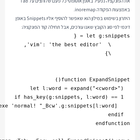
את הפונקציה נפעיל באופן אוטומטי כל פעם שלוחצים על Tab
באמצעות הפקודה inoremap.
היתרון בשימוש במילון הוא שאפשר להוסיף אליו Snippets באופן
דינמי לפי סוג הקובץ שאנו עורכים, אבל תחילה קוד הפונקציה: