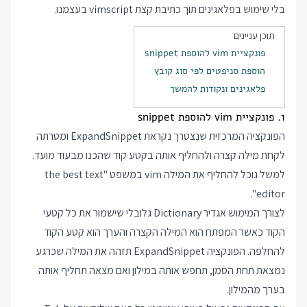
בלי שימוש בפלאגינים תוך כתיבת קצת vimscript בעצמנו.
תוכן עניינים
פונקציית vim להוספת snippet
הוספת סניפטים לפי סוג קובץ
פלאגינים ונקודות להמשך
1. פונקציית vim להוספת snippet
הפונקציה המרכזית שנצטרך נקראת ExpandSnippet ומטרתה
לקחת מילה קצרה ולהחליף אותה בקטע קוד שהכנו מבעוד מועד.
למשל נוכל להחליף את המילה vim במשפט "the best text
editor".
לצורך המימוש אגדיר Dictionary גלובלי שישמור את כל קטעי
הקוד כאשר המפתח הוא המילה הקצרה והערך הוא קטע הקוד
להחלפה. הפונקציה ExpandSnippet תזהה את המילה שכרגע
נמצאת תחת הסמן, תחפש אותה במילון ואם מצאה תחליף אותה
בערך מהמילון.