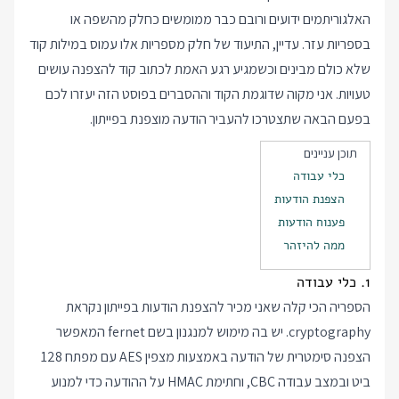
האלגוריתמים ידועים ורובם כבר ממומשים כחלק מהשפה או
בספריות עזר. עדיין, התיעוד של חלק מספריות אלו עמוס במילות קוד
שלא כולם מבינים וכשמגיע רגע האמת לכתוב קוד להצפנה עושים
טעויות. אני מקוה שדוגמת הקוד וההסברים בפוסט הזה יעזרו לכם
בפעם הבאה שתצטרכו להעביר הודעה מוצפנת בפייתון.
תוכן עניינים
כלי עבודה
הצפנת הודעות
פענוח הודעות
ממה להיזהר
1. כלי עבודה
הספריה הכי קלה שאני מכיר להצפנת הודעות בפייתון נקראת
cryptography. יש בה מימוש למנגנון בשם fernet המאפשר
הצפנה סימטרית של הודעה באמצעות מצפין AES עם מפתח 128
ביט ובמצב עבודה CBC, וחתימת HMAC על ההודעה כדי למנוע