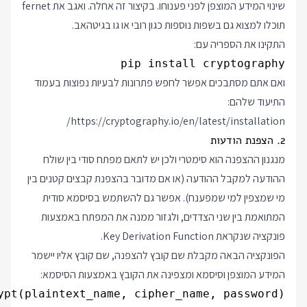
שינוי המידע המוצפן לפני פענוחו. בקיצור זה אחלה. ואגב את fernet
תוכלו למצוא גם בשפות נוספות כגון רובי או גו
בגיטהאב
.
התקינו את הספריה עם:
pip install cryptography

ואם אתם מסתבכים אפשר לחפש פתרונות לבעיות נפוצות בעמוד
התיעוד שלהם:
https://cryptography.io/en/latest/installation/
2. הצפנת הודעות
מנגנון ההצפנה הוא סימטרי ולכן יש לתאם מפתח סודי בין שולח
ההודעה למקבל ההודעה (או אם מדובר בהצפנת קבצים קטנים בין
מי שמצפין למי שמפענח). אפשר גם להשתמש בסיסמא סודית
המתואמת בין שני הצדדים, ולגזור ממנה את המפתח באמצעות
פונקציה שנקראת Key Derivation Function.
הפונקציה הבאה מקבלת שם קובץ להצפנה, שם קובץ אליו יישמר
המידע המוצפן וסיסמא ומצפינה את הקובץ באמצעות הסיסמא: