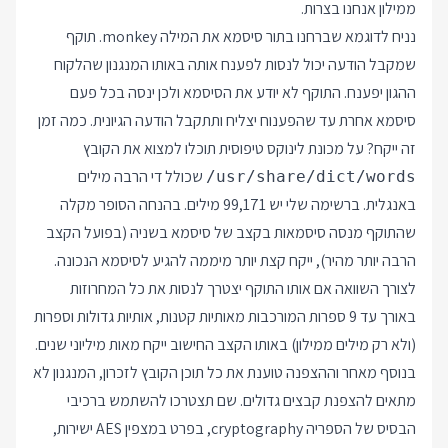
ממילון אנחנו בצרות.
נניח לדוגמא שברחנו בתור סיסמא את המילה monkey. תוקף
שמקבל הודעה יכול לנסות לפענח אותה באותו המנגנון שהלקוח
ההגון יפענח. התוקף לא יודע את הסיסמא ולכן ינסה בכל פעם
סיסמא אחרת עד שהפענוח יצליח ותתקבל הודעה הגיונית. כמה זמן
זה ייקח? על מכונת לינוקס טיפוסית תוכלו למצוא את הקובץ
שכולל די הרבה מילים
/usr/share/dict/words
באנגלית. ברשימה שלי יש 99,171 מילים. בהנחה הסופר מקלה
שהתוקף מנסה סיסמאות בקצב של סיסמא בשניה (בפועל הקצב
הרבה יותר מהיר), ייקח קצת יותר מיממה להגיע לסיסמא הנכונה.
לצורך השוואה אם אותו התוקף יצטרך לנסות את כל המחרוזות
באורך עד 9 ספרות המורכבות מאותיות קטנות, אותיות גדולות וספרות
(ולא רק מילים ממילון) באותו הקצב החישוב ייקח מאות מיליוני שנים.
בנוסף מאחר וההצפנה טוענת את כל תוכן הקובץ לזכרון, המנגנון לא
מתאים להצפנת קבצים גדולים. שם תצטרכו להשתמש ברכיבי
הבסיס של הספריה cryptography, בפרט במצפין AES ישירות,