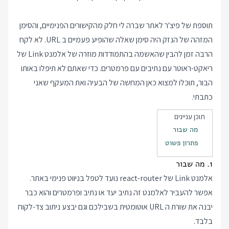
תוספת של פיצ'ר לאתר שברה לי חלק מהקישורים הפנימיים, והסימן
המזהה של הנזק היה סימן שאלה שהופיע פעמיים ב URL. לא לקח
הרבה זמן להבין שהאשמה בהתמודדות מוזרה של אלמנט Link של
ריאקט-ראוטר עם נתיבים עם פרמטרים. כדי שאתם לא תיפלו באותו
הבור, תוכלו למצוא כאן המחשה של הבעיה ואת המעקף שאני
כתבתי.
תוכן עניינים
מה שבור
פתרון פשוט
1. מה שבור
אלמנט Link של react-router נועד לטפל בניווט פנימי באתר.
אפשר להעביר לאלמנט זה נתיב יעד או נתיב ופרמטרים והוא כבר
יבנה את שורת ה URL אוטומטית בשבילכם וגם יבצע ניתוב צד-לקוח
בלבד.