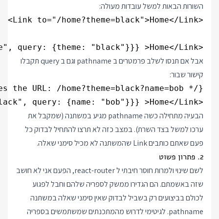
השורות הבאות למשל עובדות מעולה:
<Link to={{pathname: "home", query: {theme: "black"}}} >Home</Link>

אבל אם תנסו לשלב פרמטרים ב pathname וגם ב query תקבלו
קישור שבור:
<Link to={{pathname: "/home?theme=black", query: {name: "bob"}}} >Home</Link>

הבעיה מתחילה כשה pathname מגיע במשתנה (שמקבל את
ערכו למשל בצד השרת). במצב כזה לא תרצו להתחיל לבדוק כל
פעם שאתם כותבים Link שהמשתנה לא מכיל סימני שאלה.
2. פתרון פשוט
לשם שינוי ולמרות חוסר חיבתי ל react-router, הפעם אני לא חושב
שזה באשמתם. הם הגדירו ממשק לספריה שלהם וחבל לפגוע
לכולם בביצועים רק בשביל לבדוק שאין סימני שאלה במשתנה
pathname. לגיטימי לדרוש מהמתכנתים שמשתמשים בספריה