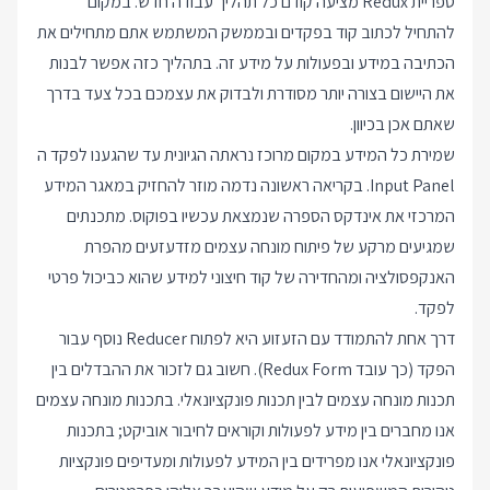
ספריית Redux מציעה קודם כל תהליך עבודה חדש. במקום
להתחיל לכתוב קוד בפקדים ובממשק המשתמש אתם מתחילים את
הכתיבה במידע ובפעולות על מידע זה. בתהליך כזה אפשר לבנות
את היישום בצורה יותר מסודרת ולבדוק את עצמכם בכל צעד בדרך
שאתם אכן בכיוון.
שמירת כל המידע במקום מרוכז נראתה הגיונית עד שהגענו לפקד ה
Input Panel. בקריאה ראשונה נדמה מוזר להחזיק במאגר המידע
המרכזי את אינדקס הספרה שנמצאת עכשיו בפוקוס. מתכנתים
שמגיעים מרקע של פיתוח מונחה עצמים מזדעזעים מהפרת
האנקפסולציה ומהחדירה של קוד חיצוני למידע שהוא כביכול פרטי
לפקד.
דרך אחת להתמודד עם הזעזוע היא לפתוח Reducer נוסף עבור
הפקד (כך עובד Redux Form). חשוב גם לזכור את ההבדלים בין
תכנות מונחה עצמים לבין תכנות פונקציונאלי. בתכנות מונחה עצמים
אנו מחברים בין מידע לפעולות וקוראים לחיבור אוביקט; בתכנות
פונקציונאלי אנו מפרידים בין המידע לפעולות ומעדיפים פונקציות