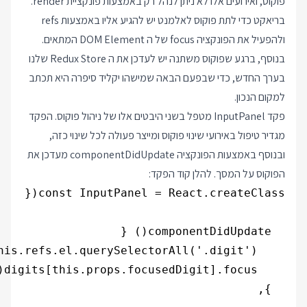
פוקוס, ואירועים אלו לא ניתן לנהל רק באמצעות פונקציית render.
בריאקט כדי לתת פוקוס לאלמנט יש להגיע אליו באמצעות refs
ולהפעיל את הפונקציה focus של ה DOM Element המתאים.
בנוסף, ברגע שפוקוס משתנה יש לעדכן את ה Redux Store שלנו
בערך החדש, כדי שבפעם הבאה שמישהו יקליד סיפרה היא תכתב
למקום הנכון.
פקד InputPanel מטפל בשני היבטים אלו של ניהול פוקוס. הפקד
מגדיר טיפול באירועי שינוי פוקוס ומייצר פעולה לכל שינוי כזה,
ובנוסף באמצעות הפונקציה componentDidUpdate מעדכן את
הפוקוס על המסך. להלן קוד הפקד: