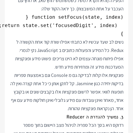
הפעילה (והיא תקרא למשל כשמשתמש לוחץ טאב או לוחץ עם
העכבר על אחת המשבצות). כך יראה הקוד שלה:
}

נשים לב שעד עכשיו לא כתבתי אפילו שורת קוד אחת הקשורה ל
Redux. כל המידע והפעולות כתובים ב JavaScript נקי לגמרי.
אפילו פיתוח מונחה עצמים לא היינו צריכים: פשוט מידע ופונקציות
המעדכנות מידע זה ומחזירות מידע חדש.
פונקציות אלו קלות לבדיקה גם מ Console וגם באמצעות ספריות
בדיקות יחידה כגון Jasmine. קל לתקן אותן כי כל אחת קצרה ואין לה
תופעות לוואי. אפשר לרשום פונקציות אלו בקבצים שונים או בקובץ
אחד, מאחר ואינן עובדות עם מידע גלובלי ואינן חולקות מידע עם אף
אחד. הן נקראות פונקציות טהורות.
3. נמשיך להגדרת ה Reducer
רדוקס היא בסך הכל ספריה לניהול מצב היישום בתוך מספר