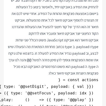
מגבלות שהוצגו בחלקים הקודמים. בשביל שרדוקס תעבוד טוב יש
להחזיק את המידע באוביקט יחיד, ולאפשר ביצוע כל הפעולות
ביישום באמצעות פונקציות טהורות על המידע. אחרי שיש לכם את
זה תצטרכו להוסיף אוביקט תיאור לכל אחת מהפעולות. אוביקט
תיאור זה הוא הדרך של קוד חיצוני להפעיל את הפעולות שהגדרנו:
הקוד החיצוני יוצר אוביקט תיאור ומעביר אותו לרדוקס.
אוביקט תיאור הוא אוביקט JavaScript פשוט הכולל שני שדות:
type ו payload. ב type נכתוב מחרוזת המתארת מה הפעולה שיש
לבצע, וב payload נגדיר את המידע לפעולה זו. בדוגמא שלנו ניקח
את שמות הפונקציות ונוסיף להן סימן מזהה למשל
והנה לנו ערך
@@
ה type. ה payload הוא פשוט הפרמטרים. האוביקט הבא מכיל
פונקציות היוצרות אוביקטי תיאור כאלו: