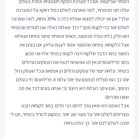
המחיר שביקשת. אם כל מערכת הפקת חשבוניות אחרת בעולם
עולה חצי מהמחיר, למה שארצה לשלם כפול דווקא על המערכת
שלך? אם אני יכולה למצוא שמלת כלה ב 30% פחות, למה שארצה
לשלם יותר כדי לקנות ממך? דרך שאלות כאלה אנו לומדים שהמחיר
הוא חלק בלתי נפרד מהמוצר, מאחר והמחיר מייצר ציפיות ושאלות
אצל הלקוחות. ציפיות שהמוצר אמור לענות עליהן. אנו בונים את
המוצר בתור הדבר שלקוח ירצה לקנות במחיר אליו אני מכוון.
בתור פרילאנסרים אין לנו אפשרות לנצח את העסקים הגדולים
במחיר. עלויות ייצור של עסקים גדולים הן אפסיות וככל שעסק גדול
יותר כך הוא מצליח לצמצם עוד יותר עלות זו. פרילאנסר חי בעולם
ההפוך, שם עיקר העלות היא הייצור (כי אנחנו בונים לבד את מה
שאנו מוכרים).
אבל האמת היא שאין צורך להיות הכי זולים. בתור לקוחות רובנו
מעדיפים לשלם יותר על מוצר טוב יותר. במקום להוריד במחיר, תנו לי
סיבה לשלם לכם יותר. כך כולנו נרוויח.