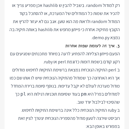
רק למודול random. בשביל להבין ש hashlib אכן מפריע צריך או
להכיר את שמות כל המודולים של המערכת, או להסתכל בקוד
המודול random ולראות מה הוא טוען. אגב גם לא יעזור להריץ את
הקובץ מתיקיה אחרת כי פייתון מחפש את hashlib באותה תיקיה בה
נמצא demo.py.
3. איך זה לעומת שפות אחרות
הפעם פייתון הצליחה להפתיע לרעה במיוחד מתכנתים שמגיעים עם
רקע קודם בשפות דומות כדוגמת perl או ruby.
ב perl התיקיה הנוכחית נמצאת ברשימת התיקיות לחיפוש מודולים
אך היא האחרונה כך שמודול מהתיקיה הנוכחית שיש לו אותו שם כמו
מודול מערכת לעולם לא יקבל עדיפות. בנוסף סיומת ברירת המחדל
למודולים בפרל היא
בעוד שסיומת תוכניות רגילות היא
כך
pl
pm
שהסיכוי לבילבול יורד שוב.
ב ruby התיקיה הנוכחית כלל אינה ברשימת התיקיות לחיפוש.
רוביסט שירצה לטעון מודול מהספריה הנוכחית יצטרך לציין זאת
במפורש באופן הבא: