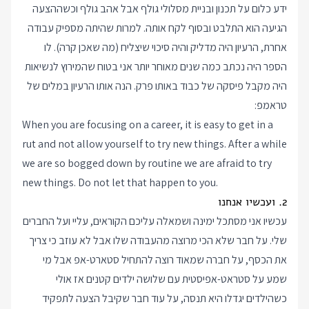
ידע כלום על תכנון ובניית מסלולי גולף אבל אהב גולף וכשההצעה
הגיעה הוא התלבט ובסוף לקח אותה. למרות שהיתה מספיק עבודה
אחרת, הרעיון היה מדליק והיה סיכוי שיצליח (מה שאכן קרה). לו
הספר היה נכתב כמה שנים מאוחר יותר אני בטוח שהמירוץ לנשיאות
היה מקבל פיסקה של כבוד באותו פרק. הנה אותו הרעיון במלים של
טראמפ:
When you are focusing on a career, it is easy to get in a
rut and not allow yourself to try new things. After a while
we are so bogged down by routine we are afraid to try
new things. Do not let that happen to you.
2. ועכשיו אנחנו
עכשיו אני מסתכל ימינה ושמאלה עליכם הקוראים, עליי ועל החברים
שלי. על חבר שלא הכי מרוצה מהעבודה שלו אבל לא עוזב כי צריך
את הכסף, על חברה שמאוד רוצה להתחיל סטארט-אפ אבל מי
שמע על סטראט-אפיסטית עם שלושה ילדים קטנים אז אולי
כשהילדים יגדלו היא תנסה, על עוד חבר שקיבל הצעה לתפקיד