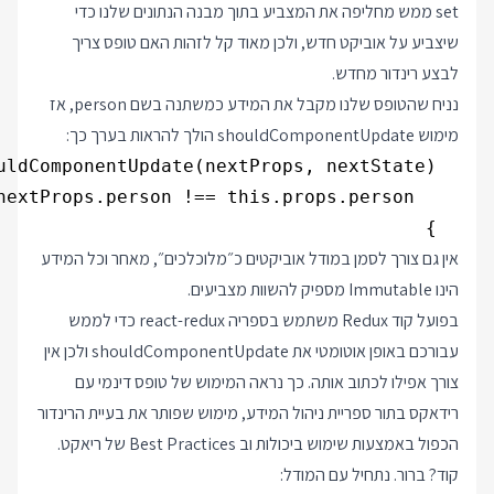
set ממש מחליפה את המצביע בתוך מבנה הנתונים שלנו כדי
שיצביע על אוביקט חדש, ולכן מאוד קל לזהות האם טופס צריך
לבצע רינדור מחדש.
נניח שהטופס שלנו מקבל את המידע כמשתנה בשם person, אז
מימוש shouldComponentUpdate הולך להראות בערך כך:
  }

אין גם צורך לסמן במודל אוביקטים כ״מלוכלכים״, מאחר וכל המידע
הינו Immutable מספיק להשוות מצביעים.
בפועל קוד Redux משתמש בספריה react-redux כדי לממש
עבורכם באופן אוטומטי את shouldComponentUpdate ולכן אין
צורך אפילו לכתוב אותה. כך נראה המימוש של טופס דינמי עם
רידאקס בתור ספריית ניהול המידע, מימוש שפותר את בעיית הרינדור
הכפול באמצעות שימוש ביכולות וב Best Practices של ריאקט.
קוד? ברור. נתחיל עם המודל: