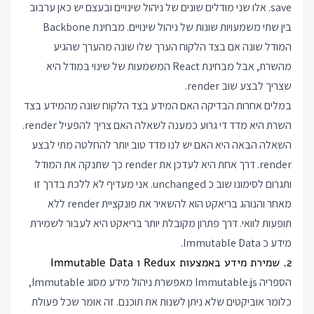
save. אלו שני מודלים שונים של ניהול שינויים ובעצם יש כאן ערבוב
בין שתי משמעויות שונות של ניהול שינויים. מבחינת Backbone
המודל שונה אם בצד הלקוח הערך שלו שונה מהערך שהגיע
מהשרת, אבל מבחינת React המשמעות של שינוי במודל היא
שצריך לבצע שוב render.
במלים אחרות הבדיקה האם המידע בצד הלקוח שונה מהמידע בצד
השרת היא מדד די גרוע כמענה לשאלה האם צריך להפעיל render.
השאלה הבאה היא האם יש לנו מדד טוב יותר להחלטה מתי לבצע
render. דרך אחת היא לעדכן את render כך שתנקה את המודל
ותגרום לסימונו שוב כ unchanged. אני מעדיף לא ללכת בדרך זו
מאחר והנוהג בריאקט הוא להשאיר את פונקציית render ללא
תופעות לוואי. דרך פתרון מקובלת יותר בריאקט היא לעבור לשמירת
מידע כ Immutable Data.
2. שמירת מידע באמצעות Redux ו Immutable Data
הספריה Immutable.js מאפשרת ניהול מידע מסוג Immutable,
כלומר אוביקטים שלא ניתן לשנות את תוכנם. זה אומר שכל פעולת