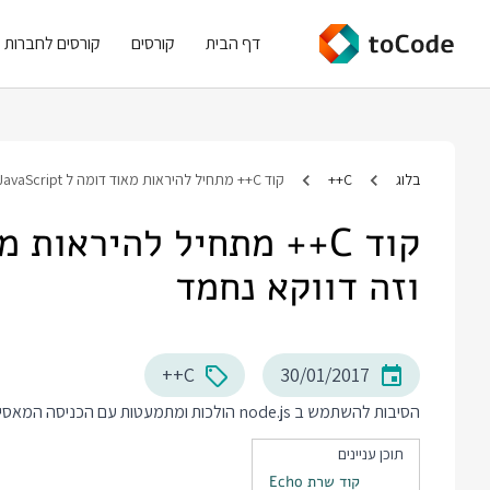
דף הבית
קורסים
קורסים לחברות
בלוג
C++
קוד C++ מתחיל להיראות מאוד דומה ל JavaScript, וזה דווקא נחמד
וזה דווקא נחמד
C++
30/01/2017
הסיבות להשתמש ב node.js הולכות ומתמעטות עם הכניסה המאסיבית של C++11, 14 ו 17. קודם דוגמאות ואחרי זה הפרטים.
תוכן עניינים
קוד שרת Echo