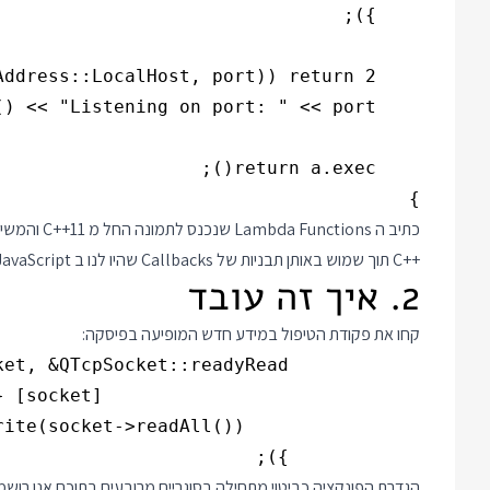
}

כתיב ה Lambda Functions שנכנס לתמונה החל מ C++11 והמשיך להתפתח ולהשתפר בגרסאות ההמשך מאפשר לנו היום לכתוב קוד
C++
תוך שמוש באותן תבניות של Callbacks שהיו לנו ב JavaScript.
2. איך זה עובד
קחו את פקודת הטיפול במידע חדש המופיעה בפיסקה:
            });

הגדרת הפונקציה כביטוי מתחילה בסוגריים מרובעים בתוכם אנו רו