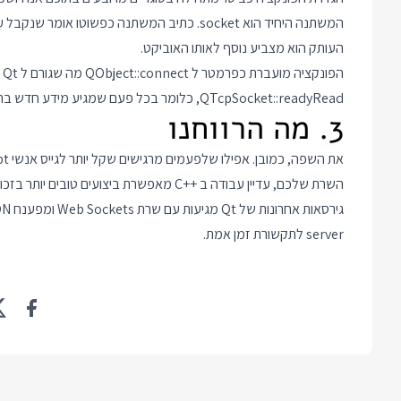
המשתנה היחיד הוא socket. כתיב המשתנה כפשו
העותק הוא מצביע נוסף לאותו האוביקט.
הפ
QTcpSocket::readyRead, כלומר בכל פעם שמגיע מידע חדש בתקשורת.
3. מה הרווחנו
השרת שלכם, עדיין עבודה ב
C++
מאפשרת ביצועים טובים יותר בזכות הקירבה 
server לתקשורת זמן אמת.