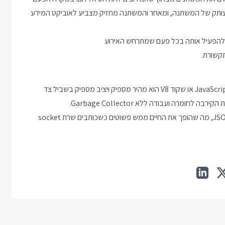
טו אומר שנקבל עותק של המשתנה, ומאחר והמשתנה מחזיק מצביע לאוביקט המידע
ונקציה מועברת כפרמטר ל QObject::connect מה שגורם ל Qt להפעיל אותה בכל פעם שמתרחש האירוע
את השפה, כמובן. אפילו שלפעמים מרגישים שקל יותר לגייס אנשי JavaScript או שקוד V8 הוא מהיר מספיק ויציב מספיק בשביל צד
לחומרה ועבודה ללא Garbage Collector.
גירסאות אחרונות של Qt מגיעות עם שרת Web Sockets ומפענח JSON, מה שהופך את החיים ממש פשוטים כשכותבים שרת socket