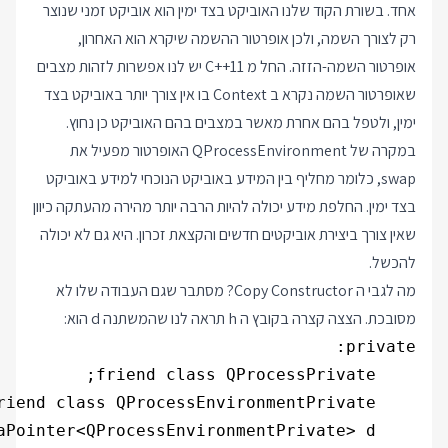
אחד. בשורת הקוד שלנו האוביקט בצד ימין הוא אוביקט זמני שנוצר
רק לצורך השמה, ולכן אופרטור ההשמה שיקרא הוא האחרון,
אופרטור השמה-הזזה. החל מ C++11 יש לנו אפשרות לזהות מצבים
שאופרטור השמה נקרא ב Context בו אין צורך יותר באוביקט בצד
ימין, ולטפל בהם אחרת מאשר במצבים בהם האוביקט כן נחוץ.
במקרה של QProcessEnvironment האופרטור מפעיל את
swap, כלומר מחליף בין המידע באוביקט הנוכחי למידע באוביקט
בצד ימין. החלפת מידע יכולה להיות הרבה יותר מהירה מהעתקה כיוון
שאין צורך ביצירת אוביקטים חדשים והקצאת זכרון. היא גם לא יכולה
להכשל.
מה לגבי ה Copy Constructor? מסתבר שגם העבודה שלו לא
מסובכת. הצצה קצרה בקובץ ה h תראה לנו שהמשתנה d הוא: