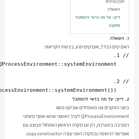
תוכן עניינים
השאלה
דיון: על מה כדאי להסתכל
מסקנה
1. השאלה
האם קיים הבדל, ואם קיים מהו, בין שתי הקריאות:
    QProcessEnvironment env(QProcessEnvironment::systemEnvironment());

2. דיון: על מה כדאי להסתכל
בשני המקרים אנו מאתחלים אוביקט מסוג
QProcessEnvironment לערך ראשוני שהוא אוסף משתני
הסביבה במערכת, רק שבמקרה הראשון האתחול מבוצע עם
אופרטור ההשמה ובמקרה השני עם ה copy constructor.