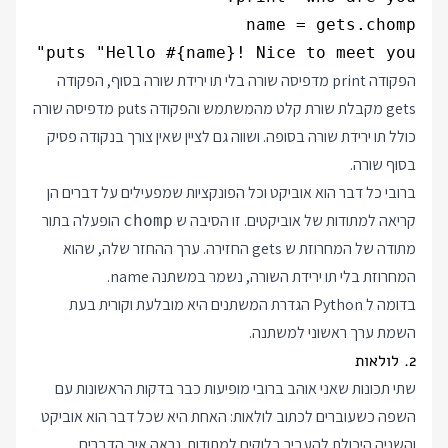
puts "Hello #{name}! Nice to meet you"

הפקודה print מדפיסה שורה בלי תו ירידת שורה בסוף, הפקודה
gets מקבלת שורת קלט מהמשתמש והפקודה puts מדפיסה שורה
כולל תו ירידת שורה בסופה. ושווה גם לציין שאין צורך בנקודה פסיק
בסוף שורה.
ברובי כל דבר הוא אוביקט וכל הפונקציות שמפעילים על דברים הן
קריאה למתודות של אוביקטים. זו הסיבה ש
הופעלה בתור
chomp
מתודה של המחרוזת ש gets החזירה. ערך ההחזר שלה, שהוא
המחרוזת בלי תו ירידת השורה, נשמר במשתנה name.
בדומה ל Python הגדרת המשתנים היא מובלעת וקורית בעת
השמת ערך ראשוני למשתנה.
2. לולאות
שתי תכונות שאני אוהב ברובי מופיעות כבר בדקות הראשונות עם
השפה כשעוברים לכתוב לולאות: האחת היא שכל דבר הוא אוביקט
והשניה היכולת להעביר בלוקים למתודות. נראה איך הדברים