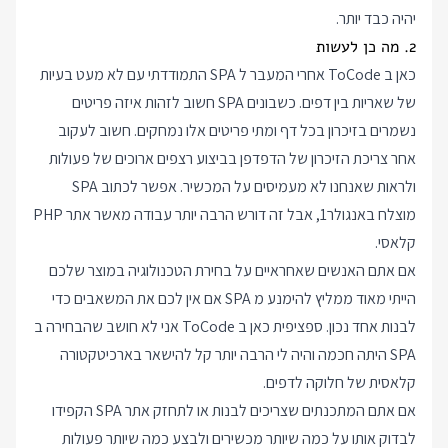
יהיה כבד יותר.
2. מה כן לעשות
כאן ב ToCode אחרי המעבר ל SPA התמודדתי עם לא מעט בעיות
של שאריות בין דפים. כשבונים SPA חשוב לזהות איזה פריטים
נשמרים בזיכרון בכל דף ומתי פריטים אלו נמחקים. חשוב לעקוב
אחר צריכת הזיכרון של הדפדפן בביצוע רצפים ארוכים של פעולות
ולראות שאנחנו לא מעמיסים על המכשיר. אפשר לכתוב SPA
מוצלח באנגולר1, אבל זה דורש הרבה יותר עבודה מאשר אתר PHP
קלאסי.
אם אתם האנשים שאחראיים על בחירת הטכנולוגיה במוצר שלכם
הייתי מאוד ממליץ להימנע מ SPA אם אין לכם את המשאבים כדי
לבנות אחד נכון. ספציפית כאן ב ToCode אני לא חושב שהבחירה ב
SPA היתה חכמה והיה לי הרבה יותר קל להישאר בארכיטקטורה
קלאסית של חלוקה לדפים.
אם אתם המתכנתים שצריכים לבנות או לתחזק אתר SPA הקפידו
לבדוק אותו על כמה שיותר מכשירים ולבצע כמה שיותר פעולות