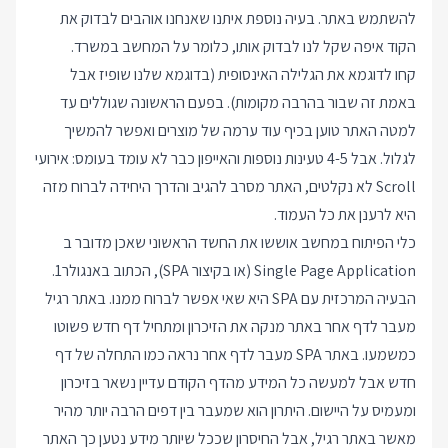
להשתמש באתר. בעיה נוספת איתנו שאנחנו אוהבים לבדוק את
הקוד איפה שקל לנו לבדוק אותו, כלומר על המחשב במשרד.
קחו לדוגמא את הגלילה האינסופית (בדוגמא שלנו שופיז אבל
באמת זה שבור בהרבה מקומות). בפעם הראשונה שגוללים עד
למטה האתר טוען בכיף עוד ערמה של מוצרים ואפשר להמשיך
לגלול. אבל 4-5 טעינות נוספות והאייפון כבר לא עומד בעומס: אירועי
Scroll לא נקלטים, האתר מסרב להגיב והדרך היחידה לברוח מזה
היא לרענן את כל העמוד.
כלי הפיתוח במחשב אוששו את החשד הראשוני שאכן מדובר ב
Single Page Application (או בקיצור SPA), הכתוב באנגולר1.
הבעיה המרכזית עם SPA היא שאי אפשר לברוח ממנו. באתר רגיל
מעבר לדף אחר באתר מנקה את הזיכרון ומתחיל דף חדש פשוטו
כמשמעו. באתר SPA מעבר לדף אחר נראה כמו התחלה של דף
חדש אבל למעשה כל המידע מהדף הקודם עדיין נשאר בזיכרון
ומעמיס על היישום. היתרון הוא שמעבר בין דפים הרבה יותר מהיר
מאשר באתר רגיל, אבל החיסרון שככל שיותר מידע נטען כך האתר