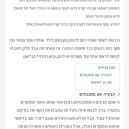
יותר לעומק על פיתוח Front End מהבסיס ועד הנושאים המתקדמים
תשמחו לשמוע שבניתי קורס וידאו מקיף בנושא זה הכולל מעל 50 שיעורי
וידאו והמון תרגול מעשי.
למידע נוסף והצטרפות לקורס בקרו בדף
קורס Front End
באתר.
נכנסתי לאתר שופיז היום להזמין מגנטים לילד. אחלה אתר ומחיר נוח
ותוך כמה רגעים כבר סיימתי הזמנה. אז מאחר וזה עבד חלק חשבתי
לנסות לראות איזה עוד מוצרים יש להם, וכאן התחיל הבלאגן.
תוכן עניינים
הבעיה עם מתכנתים
מה כן לעשות
1. הבעיה עם מתכנתים
כי אתם מבינים כשמתכנתים בונים אתר אנחנו מאוד ממוקדים
במטרה. צריך לבנות איזה פיצ'ר אז כותבים את הקוד ואז בודקים
שהפיצ'ר עובד. אבל יש לא מעט פיצ'רים שעובדים די טוב בדפוסי
שימוש ממוקדים כאלה, אבל נשברים כשמישהו אשכרה מנסה