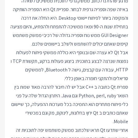
מרגע שהחלנו לכתוב ממשק גרפי לתוכנית ממשיכים לשאלה
באיזה שפה וספריה גרפית לבחור. ספריית Qt היא הספריה הוותיקה
והמקיפה ביותר לפיתוח יישומי Desktop. היא החלה את דרכה
בתחילת שנות ה-90 ומאז ממשיכה להתפתח ולהפתיע, והיום מציעה
GUI Designer ממש נוח וספריה גדולה של רכיבי ממשק משתמש
קיימים שאתם יכולים להשתמש ולשלב ביישומים שלכם.
אבל Qt לא עצרה שם ובנוסף היא כוללת ממשקי פיתוח לפעולות
נפוצות שנרצה לבצע בתוכנית: ביצוע פעולות ברקע, תקשורת TCP ו
HTTP, עבודה עם קבצים, גישה ל Bluetooth, לממשקים
סריאלים ולהתקני חומרה באופן כללי.
ספרית Qt כתובה ב
C++
אבל יש לה חיבור להרבה מאוד שפות בין
השאר Python, perl, ruby וגם Java. היתרון הגדול שלה על פני
כלי פיתוח מתחרים הוא התמיכה בכל מערכות ההפעלה, כך שיישום
שאתם כותבים ב Qt ירוץ בחלונות, לינוקס, מק וגם במכשירי
Mobile.
אחרי שתדעו Qt תראו שלכתוב ממשק משתמש יפה לתוכניות זה