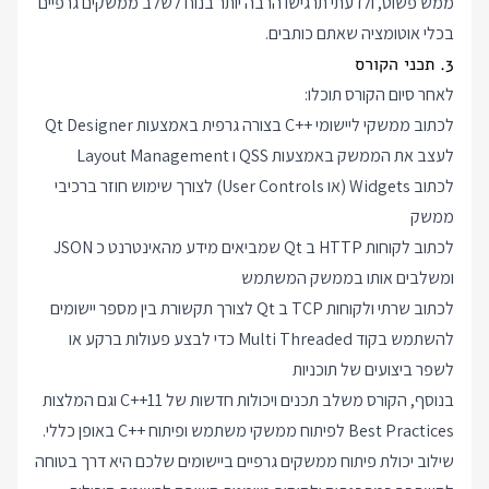
ממש פשוט, ולדעתי תרגישו הרבה יותר בנוח לשלב ממשקים גרפיים
בכלי אוטומציה שאתם כותבים.
3. תכני הקורס
לאחר סיום הקורס תוכלו:
לכתוב ממשקי ליישומי
C++
בצורה גרפית באמצעות Qt Designer
לעצב את הממשק באמצעות QSS ו Layout Management
לכתוב Widgets (או User Controls) לצורך שימוש חוזר ברכיבי
ממשק
לכתוב לקוחות HTTP ב Qt שמביאים מידע מהאינטרנט כ JSON
ומשלבים אותו בממשק המשתמש
לכתוב שרתי ולקוחות TCP ב Qt לצורך תקשורת בין מספר יישומים
להשתמש בקוד Multi Threaded כדי לבצע פעולות ברקע או
לשפר ביצועים של תוכניות
בנוסף, הקורס משלב תכנים ויכולות חדשות של C++11 וגם המלצות
Best Practices לפיתוח ממשקי משתמש ופיתוח
C++
באופן כללי.
שילוב יכולת פיתוח ממשקים גרפיים ביישומים שלכם היא דרך בטוחה