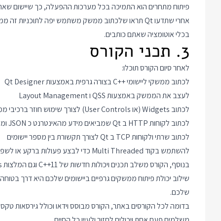
פיתוח מתחרים הוא התמיכה בכל מערכות ההפעלה, כך שיישום שאתם כותבים ב Qt ירוץ בחלונות, לינוקס, מק ו
אחרי שתדעו Qt תראו שלכתוב ממשק משתמש יפה לתוכניות 
בכלי אוטומציה שאתם כותבים.
3. תכני הקורס
לאחר סיום הקורס תוכלו:
לכתוב ממשקי ליישומי
C++
בצורה גרפית באמצעות Qt Designer
לעצב את הממשק באמצעות QSS ו Layout Management
לכתוב Widgets (או User Controls) לצורך שימוש חוזר ברכיבי ממשק
לכתוב לקוחות HTTP ב Qt שמביאים מידע מהאינטרנט כ JSON ומשלבים אותו בממשק המשתמש
לכתוב שרתי ולקוחות TCP ב Qt לצורך תקשורת בין מספר יישומים
להשתמש בקוד Multi Threaded כדי לבצע פעולות ברקע או לשפר ביצועים של תוכניות
בנוסף, הקורס משלב תכנים ויכולות חדשות של C++11 וגם המלצות Best Practices לפיתוח ממשקי משתמש ופיתוח
שילוב יכולת פיתוח ממשקים גרפיים ביישומים שלכם היא דרך בטוחה
שלכם.
בדומה לכל הקורסים באתר, הקורס מבוסס וידאו וכולל גירסאות טקס
משלמים פעם אחת ויכולים לחזור ולעיין כל החיים.