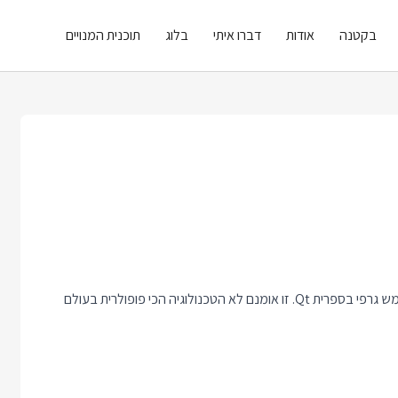
בקטנה
אודות
דברו איתי
בלוג
תוכנית המנויים
השבוע סיימתי עריכה והעליתי קורס חדש בנושא פיתוח ממשק משתמש גרפי בספרית Qt. זו אומנם לא הטכנולוגיה הכי פופולרית בעולם