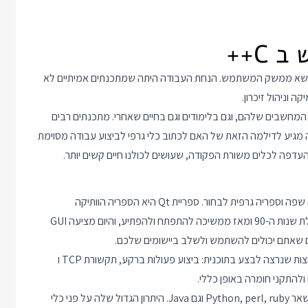
א נושא ממשק המשתמש. הנחת העבודה היתה שמתכנתים אמיתיים לא
וניהול זיכרון.
שבים שלהם, וגם בלימודים וגם בחיים שאחרי. מתכנתים רבים
יה מגיע לדילמה הזאת של האם לכתוב כלי גרפי לביצוע עבודה מסוימת
העדפה לכלים משורת הפקודה, שעושים לכולנו חיים קשים יותר.
מרגע שהחלנו לכתוב ממשק גרפי לתוכנית ממשיכים לשאלה באיזה שפה וספריה גרפית לבחור. ספריית Qt היא הספריה הוותיקה
והמקיפה ביותר לפיתוח יישומי Desktop. היא החלה את דרכה בתחילת שנות ה-90 ומאז ממשיכה להתפתח ולהפתיע, והיום מציעה GUI
אבל Qt לא עצרה שם ובנוסף היא כוללת ממשקי פיתוח לפעולות נפוצות שנרצה לבצע בתוכנית: ביצוע פעולות ברקע, תקשורת TCP ו
אבל יש לה חיבור להרבה מאוד שפות בין השאר Python, perl, ruby וגם Java. היתרון הגדול שלה על פני כלי