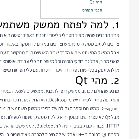
מהי Qt
תכני הקורס
1. למה לפתח ממשק משתמש ב C++
אחד הדברים שהיה מאוד חסר לי בלימודי תכנות באוניברסיטה הו
צריכים לכתוב ממשקי משתמש וצריכים במקום להתמקד באלגוריתמיקה 
אבל ממשק המשתמש הוא הדרך שרוב האנשים היום מתקשרים עם המח
שאני מכיר, אבל גם בודקי תוכנה וכל מי שכותב כלי עבודה ואוטומצ
או להסתפק בכלי שורת פקודה. היעדר היכרות עם כלי הפיתוח מייצר 
2. מהי Qt
Designer ממש נוח וספריה גדולה של רכיבי ממשק משתמש קיימים שאתם יכולים להשתמש ולשלב ביישומים שלכם.
HTTP, עבודה עם קבצים, גישה ל Bluetooth, לממשקים סריאלים ולהתקני חומרה באופן כללי.
ספרית Qt כתובה ב
C++