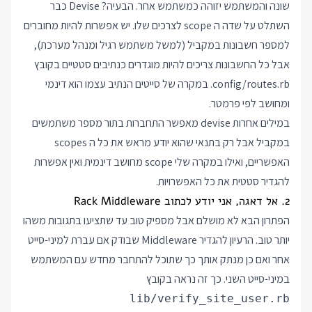
שונה והמשתמש יזוהה כמשתמש אחר. הבעיה? Devise כבר
השתלט על שדה ה scope לצרכים שלו. יש אפשרות להיות מחוברים
למספר חשבונות במקביל (למשל משתמש רגיל ומנהל מערכת),
אבל כל החשבונות צריכים להיות מוגדרים כנתיבים סטטיים בקובץ
config/routes.rb. במקרה של סייטים הנתיב עצמו הוא דינמי
ומחושב לפי פרמטר.
במילים אחרות devise מאפשר התחברות בתור מספר משתמשים
במקביל אבל רק בתנאי שהוא יודע מראש את כל ה scopes
האפשריים, ואילו במקרה שלי scope מחושב דינמית ואין אפשרות
להגדיר סטטית את כל האפשרויות.
2. אל דאגה, אני יודע לכתוב Rack Middleware
הפתרון הבא לא מושלם אבל מספיק טוב עד שתציעו בתגובות משהו
יותר טוב. הרעיון להגדיר Middleware שבודק אם עברת למיני-סייט
אחר ואם כן מנתק אותך כך שתוכל להתחבר מחדש עם המשתמש
במיני-סייט השני. כך זה נראה בקובץ
lib/verify_site_user.rb