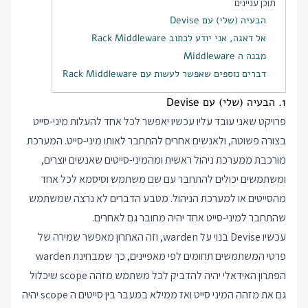
תוכן עניינים
הבעיה (שלי) עם Devise
אל דאגה, אני יודע לכתוב Rack Middleware
מבנה ה Middleware
דברים נוספים שאפשר לעשות עם Rack Middleware
1. הבעיה (שלי) עם Devise
פרויקט שאני עובד עליו עכשיו יאפשר לכל אחד להעלות מיני-סייט
בצורה פשוטה, ולאנשים אחרים להתחבר לאותו מיני-סייט. המערכת
מורכבת ממערכת ניהול ראשית ומהמיני-סייטים שאנשים יוצרים,
ומשתמשים יכולים להתחבר עם שם משתמש וסיסמא לכל אחד
מהסייטים או למערכת הניהול. מטבע הדברים לא נרצה שמשתמש
שהתחבר למיני-סייט אחד יהיה מחובר גם לאחרים.
עכשיו Devise בנוי על warden, וזה האחרון מאפשר שמירה של
פרטי המשתמשים תחומים לפי מאפיינים, כך שמבחינת warden
הפתרון האידאלי יהיה להדביק לכל משתמש מזהה scope שיכלול
גם את מזהה המיני סייט ואז ממילא במעבר בין סייטים ה scope יהיה