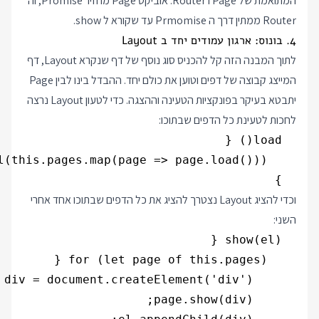
המתואמת של Page ו Router. אוביקט Page מחזיר Promise, וה
Router ממתין דרך ה Prmomise עד שקורא ל show.
4. בונוס: ארגון עמודים יחד ב Layout
לתוך המבנה הזה קל להכניס סוג נוסף של דף שנקרא Layout, דף
המייצג קבוצה של דפים וטוען את כולם יחד. ההבדל בינו לבין Page
יתבטא בעיקר בפונקציות הטעינה וההצגה. כדי לטעון Layout נרצה
לחכות לטעינת כל הדפים שבתוכו:
  }

וכדי להציג Layout נצטרך להציג את כל הדפים שבתוכו אחד אחרי
השני: