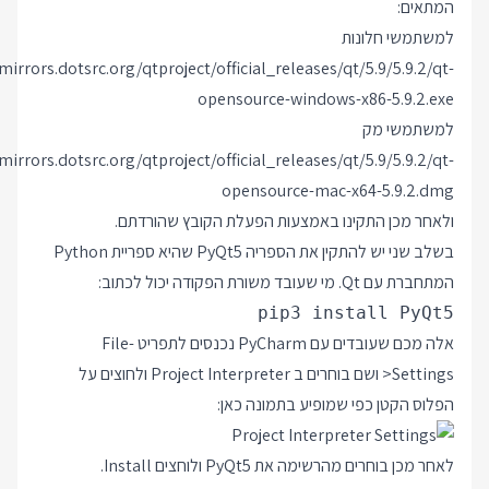
המתאים:
למשתמשי חלונות
mirrors.dotsrc.org/qtproject/official_releases/qt/5.9/5.9.2/qt-
opensource-windows-x86-5.9.2.exe
למשתמשי מק
mirrors.dotsrc.org/qtproject/official_releases/qt/5.9/5.9.2/qt-
opensource-mac-x64-5.9.2.dmg
ולאחר מכן התקינו באמצעות הפעלת הקובץ שהורדתם.
בשלב שני יש להתקין את הספריה PyQt5 שהיא ספריית Python
המתחברת עם Qt. מי שעובד משורת הפקודה יכול לכתוב:
pip3 install PyQt5

אלה מכם שעובדים עם PyCharm נכנסים לתפריט File-
>Settings ושם בוחרים ב Project Interpreter ולחוצים על
הפלוס הקטן כפי שמופיע בתמונה כאן:
לאחר מכן בוחרים מהרשימה את PyQt5 ולוחצים Install.