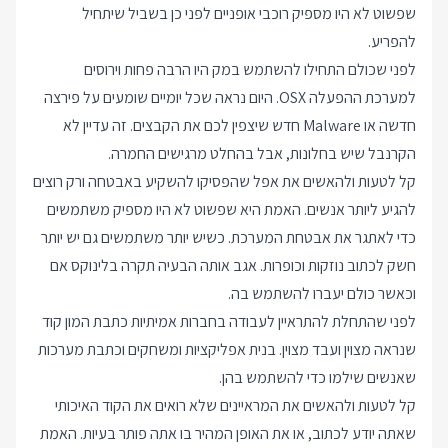
שפשוט לא היו מספיק רוכבי אופניים לפני כן בשביל שיתחיל
להפריע.
לפני שכולם התחילו להשתמש במק היו הרבה פחות וירוסים
למערכת ההפעלה OSX. היום נראה שכל יומיים שומעים על פירצה
חדשה או Malware חדש שיצפין לכם את הקבצים. זה עדיין לא
הקרנבל שיש בחלונות, אבל בהחלט מרגישים החמרה.
קל לטעות ולהאשים את אפל שהפסיקו להשקיע באבטחה ורק רוצים
להגיע ליותר אנשים. האמת היא שפשוט לא היו מספיק משתמשים
כדי לאתגר את אבטחת המערכת. כשיש יותר משתמשים גם יש יותר
חשק לכתוב נוזקות וכופרות. אגב אותה הבעיה תקרה בלינוקס אם
וכאשר כולם יעברו להשתמש בה.
לפני שהתחלת להתראיין לעבודה בחברות אמיתיות כתבת המון קוד
שנראה מצוין ועבד מצוין. בנית אפליקציות ומשחקים וכתבת מערכות
שאנשים שילמו כדי להשתמש בהן.
קל לטעות ולהאשים את המראיינים שלא רואים את הקוד האיכותי
שאתה יודע לכתוב, או את האופן המהיר בו אתה פותר בעיות. האמת