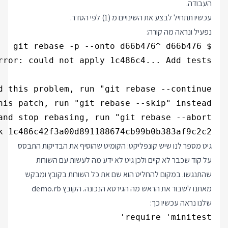
העבודה.
עכשיו תתחיל לבצע את השינויים מ (1) לפי הסדר.
נפעיל ונראה מה קורה:
k 1c486c42f3a00d891188674cb99b0b383af9c2c2

גיט מספר לנו שיש קונפליקט: הקומיט שהוסיף את הבדיקות התבסס
על קוד שכבר לא קיים ולכן גיט לא ידע מה לעשות עם השורות
שהתנגשו. במקום להחליט הוא שם את כל השורות בקובץ ומבקש
מאתנו לשבור את הראש מה הגירסא הנכונה. הקובץ demo.rb
שלנו נראה עכשיו כך: