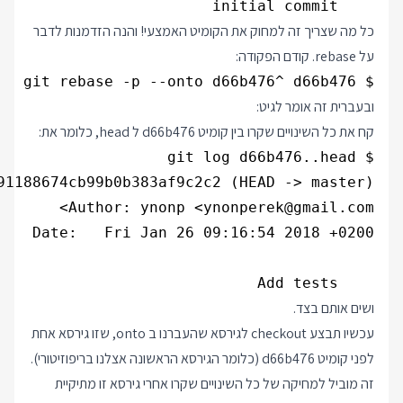
    initial commit

כל מה שצריך זה למחוק את הקומיט האמצעי! והנה הזדמנות לדבר
על rebase. קודם הפקודה:
$ git rebase -p --onto d66b476^ d66b476

ובעברית זה אומר לגיט:
קח את כל השינויים שקרו בין קומיט d66b476 ל head, כלומר את:
    Add tests

ושים אותם בצד.
עכשיו תבצע checkout לגירסא שהעברנו ב onto, שזו גירסא אחת
לפני קומיט d66b476 (כלומר הגירסא הראשונה אצלנו בריפוזיטורי).
זה מוביל למחיקה של כל השינויים שקרו אחרי גירסא זו מתיקיית