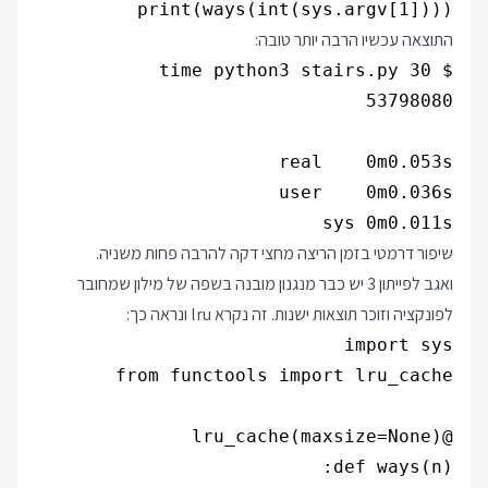
print(ways(int(sys.argv[1])))

התוצאה עכשיו הרבה יותר טובה:
sys 0m0.011s

שיפור דרמטי בזמן הריצה מחצי דקה להרבה פחות משניה.
ואגב לפייתון 3 יש כבר מנגנון מובנה בשפה של מילון שמחובר
לפונקציה וזוכר תוצאות ישנות. זה נקרא lru ונראה כך: