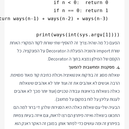
print(ways(int(sys.argv[1])))

הפעם כל מה שהיה צריך זה להוסיף שתי שורות לקוד המקורי: האחת
שורת import והשניה הפעלת ה Decorator על הפונקציה. כל
הקסם של המילון נמצא בתוך ה Decorator.
4. מסקנות ומחשבות להמשך
שאלות מסוג זה בודקות אינטואיציה ויכולת כתיבת קוד מאוד מסוימת.
הרבה אנשים לא אוהבים את זה ועוד יותר לא אוהבים ששאלות
כאלה נשאלות בראיונות עבודה טכניים (ועוד יותר מכך לא אוהבים
לענות עליהן על לוח במקום על מחשב).
הבעיה שלי עם שאלות כאלה היא הסגירות שלהן. די ברור למה הם
התכוונו בשאלה ואיזה פיתרון הם רצו לראות, וגם איזה בעיות צפויות
בפיתרון זה ומה עושים כדי לפתור אותן. במובן זה האקר ראנק הוא