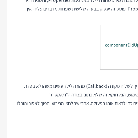
שתי צורות של תקשורת בריאקט מאוד ברורות מהתיעוד: הראשונה היא העברת מידע מהורה לילד באמצעות Properties, והשניה היא
שליחת פקודות מילד להורה באמצעות העברת Callback בתור Property. פוסט זה יעסוק בבעיה שלישית שפחות מדברים עליה: איך
כמעט באופן גורף אפשר להגיד שכשאנחנו כבר מגיעים למקרה שצריך לשלוח פקודה (Callback) מהורה לילד עשינו משהו לא בסדר.
ימוש, הוא דווקא זה שלא כתוב בצורה ה"ריאקטית".
ים. לחצו על אחד הריבועים כדי לראות אותו בפעולה. אחרי שתלחצו הריבוע יהפוך לאפור ותוכלו