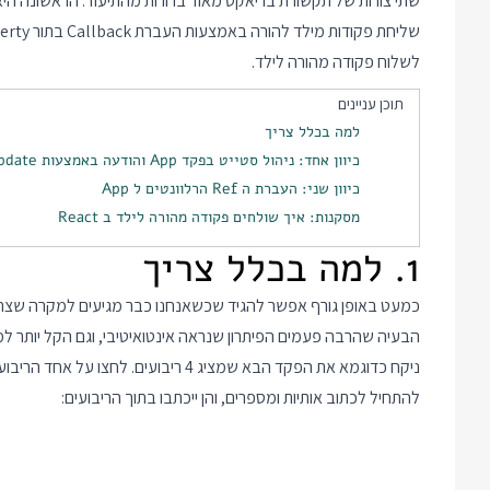
לשלוח פקודה מהורה לילד.
תוכן עניינים
למה בכלל צריך
כיוון אחד: ניהול סטייט בפקד App והודעה באמצעות componentDidUpdate
כיוון שני: העברת ה Ref הרלוונטים ל App
מסקנות: איך שולחים פקודה מהורה לילד ב React
1. למה בכלל צריך
הבעיה שהרבה פעמים הפיתרון שנראה אינטואיטיבי, וגם הקל יותר למ
ניקח כדוגמא את הפקד הבא שמציג 4 ריבוע
להתחיל לכתוב אותיות ומספרים, והן ייכתבו בתוך הריבועים: