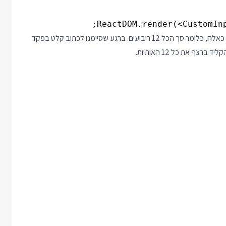
ReactDOM.render(<CustomInp
עכשיו נדמיין שמגיעה דרישה חדשה לפקד שמשלב 3 תיבות ריבועים כאלה, כלומר סך הכל 12 ריבועים. ברגע שסיימנו לכתוב קלט בפקד
ף את כל 12 האותיות.