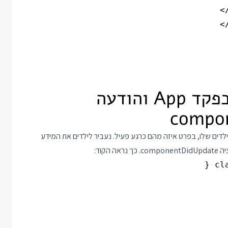
2. כיוון אחד: ניהול סטייט בפקד App והודעה
 של App את המידע שרלוונטי לילדים שלו, בפרט איזה מהם כרגע פעיל. נעביר לילדים את המידע