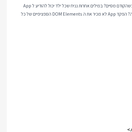
אבל עכשיו איך נודיע לכל CustomInput שהגיע תורו לקבל פוקוס כשהקודם מסיים? במילים אחרות נניח שכל ילד יכול להודיע ל App
כשהוא מסיים את הרביעייה שלו, מה App יעשה כשיקבל את ההודעה? הפקד App לא מכיר את ה DOM Elements הספציפיים של כל