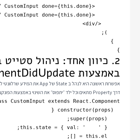
}

באמצעות componentDidUpdate
אפשרות ראשונה היא לנהל ב State
דרך Property מתאים וכל ילד ״יתפוס״ את השינוי באמצעות הפונקציה componentDidUpdate. כך נראה הקוד: