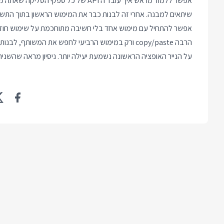
אפשר ללמוד מראש איך עובד ה API של כל
שיתאים למבנה. אחרי זה לבנות כבר את המימוש הראשון בתוך התשת
אפשר להתחיל עם מימוש אחד בלי חשיבה מתוחכמת על שימוש חוזר ו
הרבה copy/paste ורק במימוש הרביעי לחפש את המשותף, לבנות ספריה גנרית ואיתה לכתוב מחדש את שלושת המימושים הראשונים.
על הנייר האופציה הראשונה נשמעת יעילה יותר. ניסיון מראה שהשני