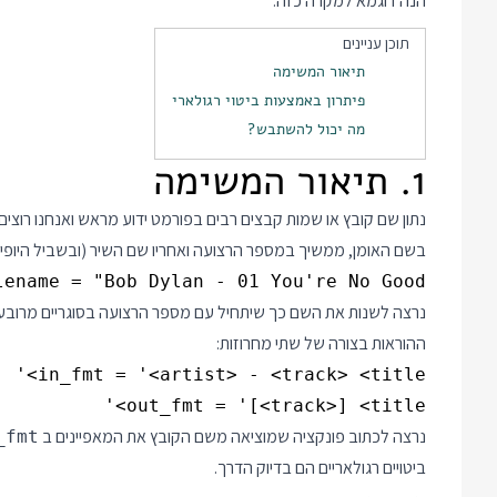
הנה דוגמא למקרה כזה.
תוכן עניינים
תיאור המשימה
פיתרון באמצעות ביטוי רגולארי
מה יכול להשתבש?
1. תיאור המשימה
נתון שם קובץ או שמות קבצים רבים בפורמט ידוע מראש ואנחנו רוצי
בשם האומן, ממשיך במספר הרצועה ואחריו שם השיר (ובשביל היופי
lename = "Bob Dylan - 01 You're No Good"

נרצה לשנות את השם כך שיתחיל עם מספר הרצועה בסוגריים מרובע
ההוראות בצורה של שתי מחרוזות:
out_fmt = '[<track>] <title>'

נרצה לכתוב פונקציה שמוציאה משם הקובץ את המאפיינים ב
_fmt
ביטויים רגולאריים הם בדיוק הדרך.