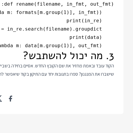
    return re.sub('<(\w+)>', lambda m: data[m.group(1)], out_fmt)

3. מה יכול להשתבש?
הקוד עובד ובאמת מחזיר את שם הקובץ החדש. אסיים בחידה בשבילכ
שישברו את המנגנון? ספרו בתגובות יחד עם התיקון בקוד שיאפשר ל