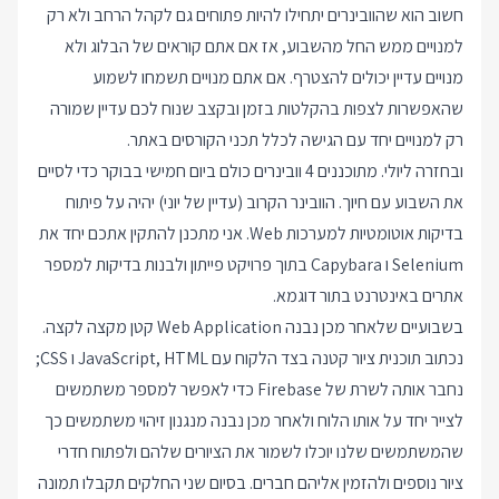
חשוב הוא שהוובינרים יתחילו להיות פתוחים גם לקהל הרחב ולא רק
למנויים ממש החל מהשבוע, אז אם אתם קוראים של הבלוג ולא
מנויים עדיין יכולים להצטרף. אם אתם מנויים תשמחו לשמוע
שהאפשרות לצפות בהקלטות בזמן ובקצב שנוח לכם עדיין שמורה
רק למנויים יחד עם הגישה לכלל תכני הקורסים באתר.
ובחזרה ליולי. מתוכננים 4 וובינרים כולם ביום חמישי בבוקר כדי לסיים
את השבוע עם חיוך. הוובינר הקרוב (עדיין של יוני) יהיה על פיתוח
בדיקות אוטומטיות למערכות Web. אני מתכנן להתקין אתכם יחד את
Selenium ו Capybara בתוך פרויקט פייתון ולבנות בדיקות למספר
אתרים באינטרנט בתור דוגמא.
בשבועיים שלאחר מכן נבנה Web Application קטן מקצה לקצה.
נכתוב תוכנית ציור קטנה בצד הלקוח עם JavaScript, HTML ו CSS;
נחבר אותה לשרת של Firebase כדי לאפשר למספר משתמשים
לצייר יחד על אותו הלוח ולאחר מכן נבנה מנגנון זיהוי משתמשים כך
שהמשתמשים שלנו יוכלו לשמור את הציורים שלהם ולפתוח חדרי
ציור נוספים ולהזמין אליהם חברים. בסיום שני החלקים תקבלו תמונה