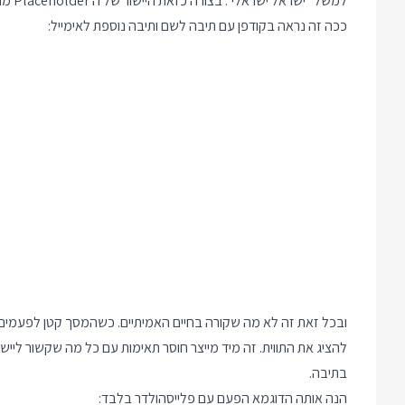
למשל "ישראל ישראלי". בצורה כזאת היישור של ה Placeholder מתאים תמיד ליישור העתידי של הטקסט שיחליף אותו.
ככה זה נראה בקודפן עם תיבה לשם ותיבה נוספת לאימייל:
ובכל זאת זה לא מה שקורה בחיים האמיתיים. כשהמסך קטן לפעמים
להציג את התווית. זה מיד מייצר חוסר תאימות עם כל מה שקשור ליישור
בתיבה.
הנה אותה הדוגמא הפעם עם פלייסהולדר בלבד: