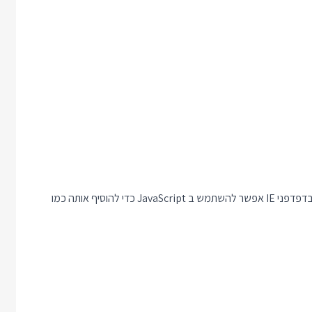
אישית הייתי עוצר כאן, אבל אם אתם חייבים את ההתנהגות הזאת גם בדפדפני IE אפשר להשתמש ב JavaScript כדי להוסיף אותה כמו