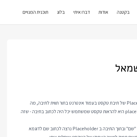
בקטנה
אודות
דברו איתי
בלוג
תוכנית המנויים
שמאל
הרבה אנשים, במיוחד בטפסים על מסך קטן, משתמשים ב Placeholder של תיבת טקסט בעמוד אינטרנט בתור תווית לתיבה, מה
שמקלקל קצת את העיצוב. להזכירכם המטרה האמיתית של placeholder היא להראות טקסט שמשתמש יכל היה לכתוב בתיבה - שזה
לדוגמא בתיבת טקסט של שם נרצה להשתמש בתור Label בטקסט "שם" ובתוך התיבה ב Placeholder נרצה לכתוב שם לדוגמא