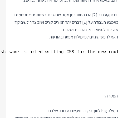
לעשות קומיט לדברים לא שלמים שאנחנו יודעים שעוד רגע נחזור אליהם. ובאמת אחרי התיקון הפקודות ב [3] מחזירות אותנו לבראנצ'
עד לפה נראה לי שהכרתם ועכשיו לטיפ: מסתבר שהרבה פעמים אנחנו נתקעים ב [2] הרבה יותר זמן ממה שחשבנו. כשחוזרים אחרי יומיים
להמשך עבודה לא תמיד זוכרים איפה היינו. מה שיותר גרוע לפעמים באמצע העבודה על [2] דברים יותר חמורים קורים ושוב צריך לשים קוד
ודה שלכם.