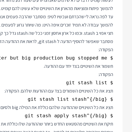
להמשך פיתוח ומוציאות מהארון את השינויים שלא עשינו להם קומיט.
חצי אפוי ב stash. וכמו כל ארון אחסון זמני ככל שה stash גדל כך קשה יותר למצוא בו את הדברים שלכם.
מסתבר שאפשר להוסיף הודעה ל git stash, לראות את ההודעה הזו ואף לחפש שינויים לפי מילות מפתח בהודעות.
הפקודה:
$ git stash save 'started writing CSS for the new router but big production bug stopped me'

תשמור את השינויים בצד יחד עם ההודעה.
הפקודה:
$ git stash list

תציג את כל השינויים השמורים בצד עם ההודעות שלהם. הפקודה:
$ git stash list stash^{/big}

תציג את כל השינויים שההודעה שלהם כוללת את המילה big ולסיום הפקודה:
$ git stash apply stash^{/big}

תיקח את השינויים מהסטאש החדש ביותר שההודעה שלו כוללת את המילה big לתוך הקוד בתיקיית העב