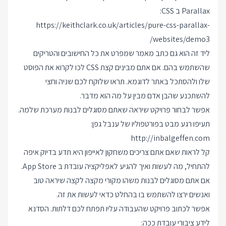
Parallax ב CSS:
https://keithclark.co.uk/articles/pure-css-parallax-
websites/demo3/
ליד זה הוא גם כתב מאמר שמפרט את כל החישובים והטריקים
שהשתמש בהם. אם אתם מבינים קצת CSS לכו לקרוא את הפוסט
שלו ולהסתכל באתר לדוגמא. תראו שלוקח לכם שניה וחצי
להשתכנע שהבן אדם מבין על מה הוא מדבר.
אפשר לבחור פרויקט שיראה שאתם מסוגלים לבנות מערכת שלמה.
תעיפו רגע מבט בפורטפוליו של ענבל גפן:
http://inbalgeffen.com
קל לראות שאם אתם צריכים משחקון לאייפון היא תדע בדיוק איפה
להתחיל, מה לעשות ואיך להגיע לאפליקציה עובדת ב App Store.
אם אתם מסוגלים לבנות משהו מקורי מקצה לקצה שיראה טוב
ואנשים ירצו להשתמש בו בהחלט כדאי לעשות את זה.
אפשר לכתוב פרויקט שהעבודה עליו תפתח לכם דלתות. הסדנא
לידע ציבורי עובדת ככה: