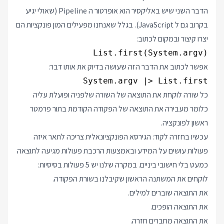
הדבר השני שיש באליקסיר הוא אופרטור ה Pipeline (שאולי יגיע
בקרוב גם ל JavaScript). בגלל שאנחנו מפעילים המון פונקציות הם
יצרו קיצור ובמקום לכתוב:
List.first(System.argv)

אפשר לכתוב את הדבר הזה שעושה בדיוק את אותו דבר:
System.argv |> List.first

כל שורה לוקחת את התוצאה של השורה שלפניה ופועלת עליה
כלומר מעבירה את התוצאה של הפקודה הקודמת בתור פרמטר
ראשון לפונקציה.
עכשיו בחזרה לקוד: הגירסא הפונקציונאלית צריכה לתאר איזה
פעולות עושים על המידע ובאמצעות הרכבת פעולות מגיעה לתוצאה
כמעט בלי חישובי ביניים. במקרה שלנו יש 5 פעולות בסיסיות:
לוקחים את המשתנה הראשון שקיבלנו בשורת הפקודה.
את התוצאה שוברים למילים.
את התוצאה הופכים.
את התוצאה מחברים חזרה.