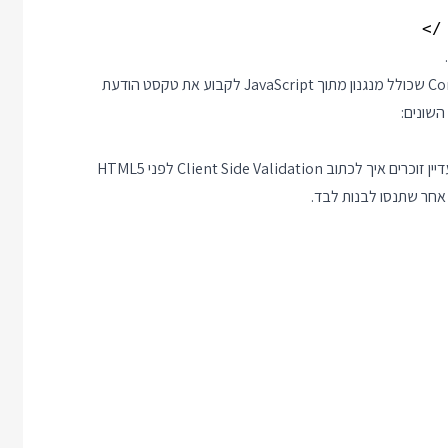
בשנים שעברו מאז נכנס API חדש בשם Constraint Validation API שכולל מנגנון מתוך JavaScript לקבוע את טקסט הודעת
השונים:
התמיכה קיימת בכל הדפדפנים המובילים כולל IE10. מתכנתי ווב שעדיין זוכרים איך לכתוב Client Side Validation לפני HTML5
 אחר שתנסו לבנות לבד.