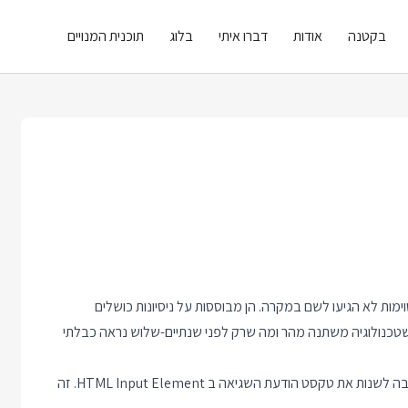
בקטנה
אודות
דברו איתי
בלוג
תוכנית המנויים
ות לא הגיעו לשם במקרה. הן מבוססות על ניסיונות כושלים
 שטכנולוגיה משתנה מהר ומה שרק לפני שנתיים-שלוש נראה כבלתי
הנה דוגמא קטנה מתחום פיתוח צד-לקוח. עד 2013 לא היתה דרך טובה לשנות את טקסט הודעת השגיאה ב HTML Input Element. זה