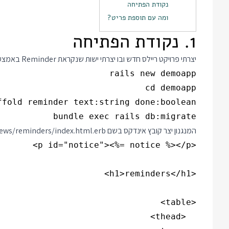
נקודת הפתיחה
ומה עם תוספת פריט?
1. נקודת הפתיחה
יצרתי פרויקט ריילס חדש ובו יצרתי ישות שנקראת Reminder באמצעות הפקודות:
bundle exec rails db:migrate

המנגנון יצר קובץ אינדקס בשם app/views/reminders/index.html.erb שנקרא כך: