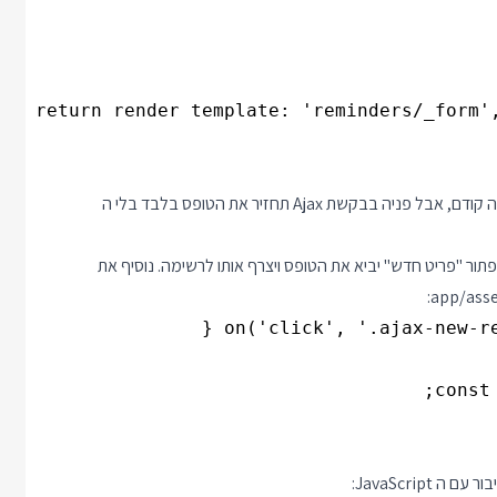
כעת פניה רגילה לנתיב תחזיר את טופס יצירת הפריט החדש כמו שהיה קודם, אבל פניה בבקשת Ajax תחזיר את הטופס בלבד בלי ה
 ה JavaScript שבעת לחיצה על כפתור "פריט חדש" יביא את הטופס ויצרף אותו לרשימה. נוסיף את