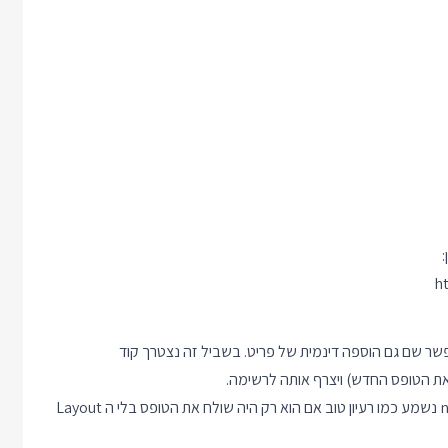
h
שר שם גם הוספה דינמית של פריט. בשביל זה נצטרך קוד
נתחיל בצד הריילס להוסיף נתיב שישלח טופס ריק ללקוח. הנתיב new נשמע כמו רעיון טוב אם הוא רק היה שולח את הטופס בלי ה Layout