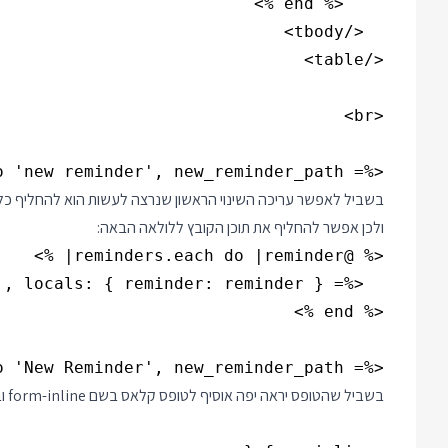
<%= link_to 'new reminder', new_reminder_path %>

ולכן אפשר להחליף את תוכן הקובץ ללולאה הבאה:
<%= link_to 'New Reminder', new_reminder_path %>

בשביל שהטופס יראה יפה אוסיף לטופס קלאס בשם form-inline ובקובץ ה css אוסיף את הקוד הבא: