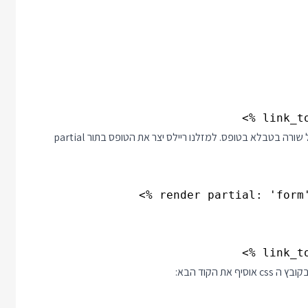
בשביל לאפשר עריכה השינוי הראשון שנרצה לעשות הוא להחליף כל שורה בטבלא בטופס. למזלנו ריילס יצר את הטופס בתור partial