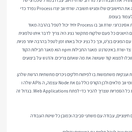
Web מהירים. בתקופה שריאן התחיל את העבודה על נוד רוב שרתי ה-ווב עבדו במודל סינכרוני של
"בקשה-תשובה". במודל זה הדפדפן שולח בקשת רשת, השרת עושה את החישובים שלו ומגיש תשובה. שרתי ווב יצרו Process נפרד כדי
עמוד בעומס.
המטרה של ריאן דל בפיתוח Node היתה לבנות שרת Web אחר, שרת אסינכרוני. שרת ווב בו Process יחיד יכול לטפל בהרבה מאוד
ם הישנים כל פעם שלקוח מתקשר נציג היה צריך לדבר איתו טלפונית
עשר שנים אחרי ו Node.JS הפכה לסביבת הפיתוח המובילה בפיתוח צד-שרת באינטרנט. מאגר החבילות npm הוא מאגר חבילות הקוד
כלו למצוא קוד שעושה את מה שאתם צריכים. והדגש על ביצועים
המטרה שלי בקורס Node.JS היא לתת לכם את כל הכלים לפתח יישומי ווב מלאים ולכן הקורס כולל גם את Node עצמה, ה APIs שלה ו
Best Practices לפיתוח יישומים בסביבה אסינכרונית, ובנוסף גם את כל הספריות שצריך להכיר כדי לפתח Web Applications. בגדול זה
 יצירת תהליכים חיצוניים, עבודה עם משתני סביבה וכמובן כל שיטת העבודה