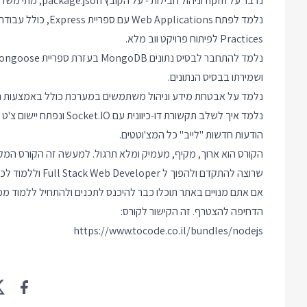
נדבר על npm וניהול חבילות - על הקובץ package.json, מתי משדרגים ואיך לנהל תלויות גם ביישומים גדולים.
Practices לפיתוח פרויקט ווב מלא.
ושמירתו בבסיס הנתונים.
נלמד על אבטחת מידע וניהול משתמשים במערכת כולל באמצעות הסיפריה t.JS
נלמד איך לשלב תקשורת דו-כ
הודעות חדשות "לייב" כל המצ'וטטים.
הקורס הוא ארוך, מקיף, מעמיק ומלא תרגול. למעשה זה הקורס המקי
שרוצה להתקדם ולהפוך ל Full Stack Web Developer וללמוד לכתוב מערכות אינטרנט מלאות מקצה לקצה.
אם אתם מנויים באתר תוכלו כבר להיכנס לתכנים ולהתחיל ללמוד ממש 
הדחיפה להצטרף. זה הקישור לקורס:
https://www.tocode.co.il/bundles/nodejs