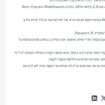
נלמד לפתח Web Applications עם ספריית Express, כולל עבודה עם EJS, פיתוח APIs, כתיבת Express Middlewares ו Best
נלמד להתחבר לבסיס נתונים MongoDB בעזרת ספריית Mongoose ונפתח יישום דוגמא מלא של לוח מודעות הכולל יצירת מידע
Passpor.
יוונית עם Socket.IO ונפתח יישום צ'ט עם מספר חדרי שיחה ששומר את המידע בבסיס נתונים ומדווח על
ף ביותר שיש כרגע באתר, והוא מהווה נקודת התחלה מצוינת לכל מי
עכשיו. אם אתם עדיין לא מנויים אני מקווה שזה ייתן לכם את