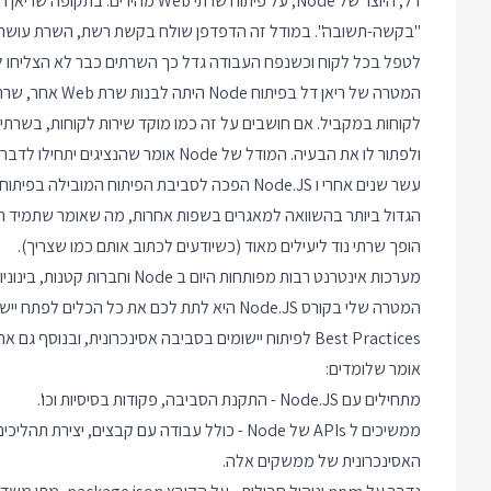
דל, היוצר של Node, על פיתוח שרתי 
לטפל בכל לקוח וכשנפח העבודה גדל כך השרתים כבר לא הצליחו ל
לקוחות במקביל. אם חושבים על זה כמו מוקד שירות לקוחות, בשרתי
ולפתור לו את הבעיה. המודל של Node אומר שהנציגים יתחילו לדבר עם הפונים בצ'ט, וכך כל נציג יכול באותו זמן לטפל בהרבה יותר פניות.
הגדול ביותר בהשוואה למאגרים בשפות אחרות, מה שאומר שתמיד תו
הופך שרתי נוד ליעילים מאוד (כשיודעים לכתוב אותם כמו שצריך).
מערכות אינטרנט רבות מפותחות היום ב Node וחברות קטנות, בינוניות וענקיות משתמשות בו לפיתוח חלקים ניכרים מתשתיות הרשת שלהן.
אומר שלומדים:
מתחילים עם Node.JS - התקנת הסביבה, פקודות בסיסיות וכו'.
ממשיכים ל APIs של Node - כולל עבודה עם קבצים,
האסינכרונית של ממשקים אלה.