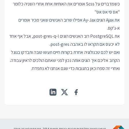
כשמדברים על Scss אומרים את האותיות אחת אחרי השניה כלומר
"אס סי אס אס"
את Ajax הוגים Ay-Jax אפילו שרוב האנשים שאני מכיר אומרים
א-ג'קס.
את PostgreSQL רוב האנשים הוגים post-gres-q-l, אבל אף אחד
לא יכעס אם תקראו לו באהבה post-gres.
ואם יש לכם טכנולוגיה אחרת בקורות חיים תעשו טובה ותבדקו בגוגל
הקרוב אליכם איך הוגים אותה נכון לפני שאתם הולכים לראיון עבודה.
ואחרי זה ספרו כאן בתגובות כדי שגם אנחנו לא נתפדח.
אנחנו באוויר ומלמדים תכנות ברשת משנת 2014. אם אתם כאן זה אומר