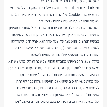
כשמשתמש מתחבר ובוחר "זכור אותי" נייצר
חדש ונשלח את הטוקן הזה למשתמש
rememberme_token
כדי שיישמר ב Cookie. על הדרך נשלח גם את תאריך יצירת הטוקן
ונשמור אותו באותה העוגיה ונחתום על הצירוף.
כשמשתמש מגיע אלינו עם עוגיית זכור-אותי נוכל להסתכל באסימון
ששמור בעוגיה ובתאריך יצירה שלו. אם האסימון זהה למה ששמור
בבסיס הנתונים, והוא נוצר עד שנה אחורה (או פרק הזמן שתחליטו
לשמור בו את המשתמשים), ניצור למשתמש Session כאילו הוא
התחבר עם שם וסיסמא של היוזר שמתאים לאסימון.
בגלל שעוגיית זכור-אותי מקבלת תוקף של שנה הגולש מרגיש שהוא
נשאר מחובר לאורך זמן. בעת החלפת סיסמא נחליף גם את האסימון
בעוגיה ובבסיס הנתונים וכך עוגיות "זכור אותי" ישנות יימחקו
אוטומטית כשמחליפים סיסמא (כי האסימון שלהן כבר לא זהה
לאסימון ששמור בבסיס הנתונים). ובעת ביצוע לוגין מחדש עם
אפשרות "זכור אותי" נייצר אסימון זכור-אותי חדש וכך שוב באופן
אוטומטי כל המחשבים האחרים בהם היינו מחוברים במצב "זכור