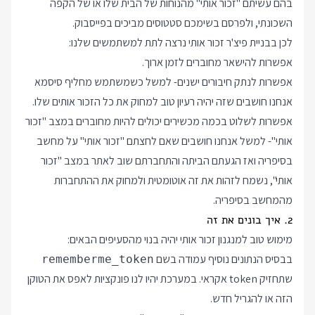
בהם עשיתם "זכור אותי" מהנוחות של הבית שלו או של הקפה
השכונתי, ולפרסם בשימכם סטטוסים מביכים בפייסבוק.
לכן בבניית פיצ'ר זכור אותי נרצה לתת למשתמשים שלנו:
אפשרות להישאר מחוברים לזמן ארוך.
אפשרות לנתק חיבורים ישנים- למשל כשמשתמש מחליף סיסמא
אנחנו חושבים שזה יהיה רעיון טוב למחוק את כל הזכור אותים שלו.
אפשרות לשלוט בכמה מכשירים יכולים להיות מחוברים במצב "זכור
אותי"- למשל אנחנו חושבים שאם לחצתם "זכור אותי" על מחשב
בסיפריה ואז הגעתם הביתה והתחברתם שוב לאתר במצב "זכור
אותי", נשמח לזהות את זה אוטומטית ולמחוק את ההתחברות
מהמחשב בסיפריה.
2. איך בונים את זה
מימוש טוב למנגנון זכור אותי יהיה בנוי מהסעיפים הבאים:
בבסיס הנתונים נוסיף עמודה בשם
rememberme_token
שתחזיק token אקראי. במערכת יהיו לנו פונקציות לאפס את הטוקן
הזה או להגריל חדש.