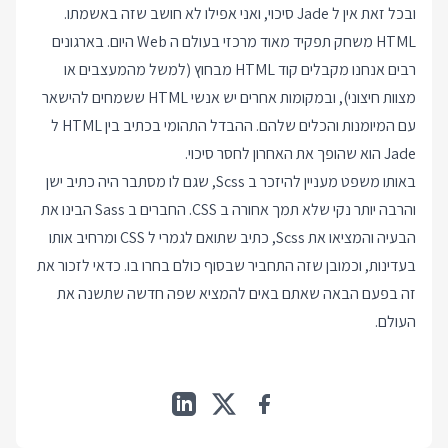
ובכל זאת אין ל Jade סיכוי, ואני אפילו לא חושב שזה באשמתו.
HTML משחק תפקיד מאוד מרכזי בעולם ה Web היום. בארגונים
רבים אנחנו מקבלים קוד HTML מבחוץ (למשל מהמעצבים או
מצוות חיצוני), ובמקומות אחרים יש אנשי HTML ששמחים להישאר
עם המיומנות והכלים שלהם. ההבדל התהומי בכתיב בין HTML ל
Jade הוא שהופך את האחרון לחסר סיכוי.
באותו משפט מעניין להיזכר ב Scss, שגם לו מסתבר היה כתיב ישן
והרבה יותר נקי שלא תמך אחורה ב CSS. החברים ב Sass הבינו את
הבעיה והמציאו את Scss, כתיב שתואם לגמרי ל CSS ומרחיב אותו
בעדינות, וכמובן שזה התחביר שבסוף כולם בחרו בו. כדאי לזכור את
זה בפעם הבאה שאתם באים להמציא שפה חדשה שתשנה את
העולם.