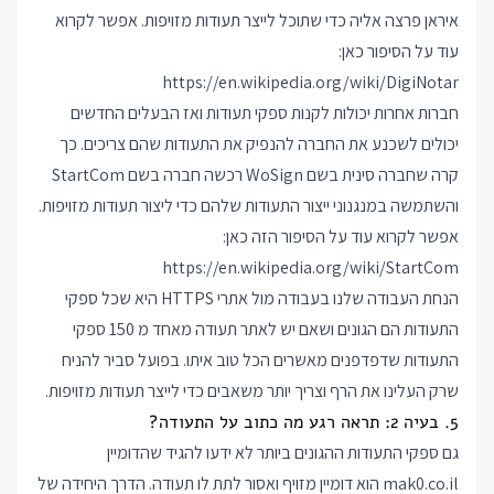
איראן פרצה אליה כדי שתוכל לייצר תעודות מזויפות. אפשר לקרוא
עוד על הסיפור כאן:
https://en.wikipedia.org/wiki/DigiNotar
חברות אחרות יכולות לקנות ספקי תעודות ואז הבעלים החדשים
יכולים לשכנע את החברה להנפיק את התעודות שהם צריכים. כך
קרה שחברה סינית בשם WoSign רכשה חברה בשם StartCom
והשתמשה במנגנוני ייצור התעודות שלהם כדי ליצור תעודות מזויפות.
אפשר לקרוא עוד על הסיפור הזה כאן:
https://en.wikipedia.org/wiki/StartCom
הנחת העבודה שלנו בעבודה מול אתרי HTTPS היא שכל ספקי
התעודות הם הגונים ושאם יש לאתר תעודה מאחד מ 150 ספקי
התעודות שדפדפנים מאשרים הכל טוב איתו. בפועל סביר להניח
שרק העלינו את הרף וצריך יותר משאבים כדי לייצר תעודות מזויפות.
5. בעיה 2: תראה רגע מה כתוב על התעודה?
גם ספקי התעודות ההגונים ביותר לא ידעו להגיד שהדומיין
mak0.co.il הוא דומיין מזויף ואסור לתת לו תעודה. הדרך היחידה של