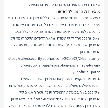
שאנחנו חושבים שאנחנו מדברים איתו אנחנו בבעיה.
6. בעיה 3: מי נתן לך דפדפן?
בעיה שלישית במנגנוני הצפנה באופן כללי וכמובן גם ב HTTPS היא
פשוט באגים בדפדפנים, בשרתים או בכל חוליה אחרת בשרשרת.
כך למשל לפני מספר שנים התגלה שדפדפני ספארי כללו באג
שאיפשר לכל אחד לזייף תעודה שנראית לדפדפן תקינה לגמרי ולכן
הדפדפן הציג מנעול רגיל באתרים מזויפים. אפשר לקרוא עוד על
הבאג הזה כאן:
https://nakedsecurity.sophos.com/2014/02/24/anatomy-
of-a-goto-fail-apples-ssl-bug-explained-plus-an-
unofficial-patch/
גם אם אתם מקפידים לעדכן את הדפדפן ומערכת ההפעלה,
והדפדפן שלכם מעולה ובודק את התעודה לפרטי פרטיה, יכול להיות
שיש לכם בעיה במערכת ההפעלה או ברשימת ה CA-ים של
הדפדפן עצמו. אם רשימת ה Certificate Authorities שהדפדפן
שלכם מוכן לסמוך עליהם מכילה גם CA-ים מפוקפקים אתם בבעיה.