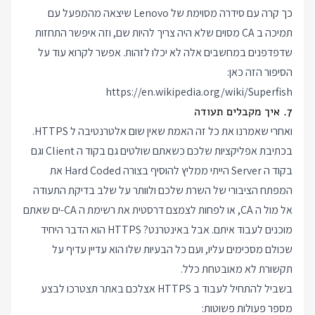
כך קרה עם סידרה מסוימת של Lenovo שיצאה מהמפעל עם
תמיכה ב CA מסוים שלא היה צריך להיות שם, וזה איפשר התחזות
שדפדפנים במחשבים אלה לא יכלו לזהות. אפשר לקרוא עוד על
הסיפור הזה כאן:
https://en.wikipedia.org/wiki/Superfish
7. איך מקבלים תעודה
ואחרי שאמרנו את כל זה האמת שאין שום אלטרנטיבה ל HTTPS.
בכתיבת אפליקציות שלכם כשאתם שולטים גם בקוד ה Client וגם
בקוד ה Server הייתי ממליץ להוסיף בצורה Hard Coded את
המפתח הציבורי של השרת שלכם ולוותר על שלב בדיקת התעודה
אל מול ה CA, או לפחות לצמצם דרסטית את רשימת ה CA-ים שאתם
מוכנים לעבוד איתם. אבל באינטרנט? HTTPS הוא הדבר היחיד
שכולם מסכימים עליו, ועם כל הבעיות שלו הוא עדיין עדיף על
תקשורת לא מאובטחת כלל.
בשביל להתחיל לעבוד ב HTTPS אצלכם באתר תצטרכו לבצע
מספר פעולות פשוטות: