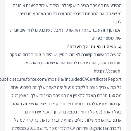
המידע עם המפתח הציבורי שקיבלתי. היחיד שיכול לפענח אותו זה
מי שיש לו את המפתח הפרטי המתאים כלומר האתר איתו רציתי
לדבר.
המנגנון הזה עובד ברמה התיאורטית אבל כשנכנסים לחיי היום יום יש
איתו מספר בעיות.
4. בעיה 1: מי נתן לך תעודה?
הבעיה הראשונה קשורה לאותה וריסיין. יש היום כ-150 חברות הנפקת
תעודות כאלה, אתם יכולים לראות את הרשימה המלאה כאן:
https://ccadb-
public.secure.force.com/mozilla/IncludedCACertificateReport
כל מה שצריך בשביל לקבל מנעול יפה לאתר שלך זה לשכנע אחת
מה 150 חברות האלה להצפין את המפתח הציבורי שלך. באופן רגיל
הן כמובן יסכימו להצפין מפתח ציבורי רק אחרי שוידאו שאתה באמת
בעל האתר (למשל הדומיין נמצא ברשותך). אבל יש חריגים.
ארגוני ביון או ממשלות יכולים לפרוץ לחברה כזאת. כך קרה למשל
לחברת DigiNotar שהיתה CA הולנדי מוכר עד שב 2011 ממשלת