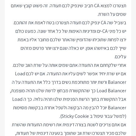
תצטרכו למצוא CA חביב שינפיק לכם תעודה. זה פשוט קובץ שאתם
שמים על השרת.
בשביל שה CA ינפיק לכם תעודה תצטרכו בטח לאמת את זהותכם.
יש כל מיני CA-ים ומדיניות האימות של כל אחד שונה. כמעט כולם
ירצו לפחות שתוכיחו שהדומיין שהאתר שלכם מחובר אליו באמת
שייך לכם באיזשהו אופן. יש כאלה שגם ירצו יותר פרטים מזהים
עליכם.
אחרי שלקחתם את התעודה אתם שמים אותה על שרת הווב שלכם.
אם יש שרת יחיד אפשר לשים עליו את התעודה. אם יש לכם Load
Balancer ורשת יותר מתוחכמת נשים בדרך כלל את התעודה על ה
Load Balancer כך שהתקשורת מבחוץ לרשת שלנו תהיה מוצפנת,
אבל התקשורת בתוך הרשת הפנימית שלנו תהיה גלויה. כך ה Load
Balancer יוכל להבין מה הבקשה ולטפל אחרת בבקשות מסוימות
(למשל עבור טיפול ב Sticky Cookie).
אם אתם צריכים לשנות בצורה דינמית את רשימת התעודות שהשרת
שלכם מכיר תצטרכו שרת ווב שתומך בטעינה דינמית של תעודות,