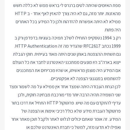
מפת האיומים שהיתה לטים ברנרס לי בראש ממש לא כללה חשש
מהאזנות. יותר מזה, גם לא היה צורך להאזין לאף אחד - ב HTTP
ממילא לא היתה אפשרות להזדהות ולכן כל המידע בכל האתרים
היה פתוח.
רק ב 1994 נטסקייפ התחילו לשלב תמיכה בעוגיות בדפדפן ורק ב
1999 נכתב RFC2617 שהגדיר מה זה HTTP Authentication.
גם תשתית ההצפנות באותן שנים היתה מאוד בעייתית. חוקי הגבלת
ייצוא בארה"ב היו מונעים ממתכנני האינטרנט לחבר את כל העולם
אם המידע היה מוצפן מראשיתו, או שהיו מכריחים את המתכננים
להשתמש במנגנוני הצפנה לא אפקטיביים.
לכן הנחת העבודה היתה שמצד אחד אין ממילא על מה לשמור ומצד
שני השמירה תהיה הרבה יותר מדי מורכבת מבחינה חוקית, ולכן
עדיף להתקדם עם מה שיש. פרוטוקול HTTP התחיל את דרכו בתור
פרוטוקול העברת מידע שלא כולל רכיבי אימות או הצפנה של
המידע. זה אומר שאתם יכולים לגלוש לאתר ולקבל תוכן מאתר אחר
ואפילו לא תדעו מזה, למשל כי חברת האינטרנט שלכם או