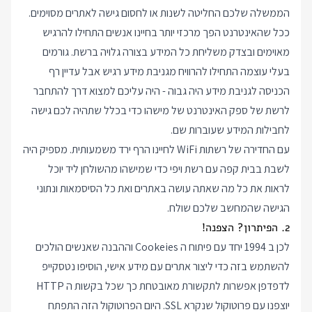
הממשלה שלכם החליטה לשנות או לחסום גישה לאתרים מסוימים.
ככל שהאינטרנט הפך מרכזי יותר בחיינו אנשים התחילו להרגיש
מאוימים ובצדק משליחת כל המידע בצורה גלויה ברשת. גורמים
בעלי עוצמה התחילו להרוויח מגניבת מידע רגיש אבל עדיין רף
הכניסה לגניבת מידע היה גבוה - היה עליכם למצוא דרך להתחבר
לרשת של ספק האינטרנט של מישהו כדי בכלל שתהיה לכם גישה
לחבילות המידע שעוברות שם.
עם החדירה של רשתות WiFi לחיינו הרף ירד משמעותית. מספיק היה
לשבת בבית קפה עם רשת ויפי כדי שמישהו מהשולחן ליד יוכל
לראות את כל מה שאתה עושה באתרים ואת כל הסיסמאות ונתוני
הגישה שהמחשב שלכם שולח.
2. הפיתרון? הצפנה!
לכן ב 1994 יחד עם פיתוח ה Cookeies וההבנה שאנשים הולכים
להשתמש בזה כדי ליצור אתרים עם מידע אישי, הוסיפו נטסקייפ
לדפדפן אפשרות לתקשורת מאובטחת כך שכל בקשות ה HTTP
יוצפנו עם פרוטוקול שנקרא SSL. היום הפרוטוקול הזה התפתח