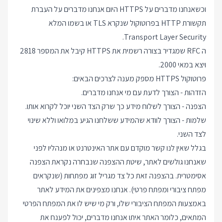
וכשאנחנו מדברים על HTTPS היום אנחנו מדברים על העברת
תקשורת HTTP בפרוטוקול שנקרא TLS או בשמו המלא
Transport Layer Security.
ה RFC שמגדיר בצורה רשמית את HTTPS קיבל את המספר 2818
ויצא במאי 2000.
פרוטוקול HTTPS מספק מענה לצרכים הבאים:
הזדהות - הצורך לדעת עם מי אנחנו מדברים.
הצפנה - הצורך לשלוח מידע כך שרק הצד השני יוכל לקרוא אותו.
שלמות - הצורך לוודא שהמידע ששלחנו הגיע במלואו וללא שינוי
לצד השני.
בגלל שאין לנו קשר מוקדם עם אתר האינטרנט או מנהליו לפני
שאנחנו גולשים לאתר, שיטת ההצפנה שנבחרה נקראת הצפנה
אסימטרית. בהצפנה זאת כל צד מגריל זוג מפתחות (שנקראים
מפתח ציבורי ומפתח פרטי). אנחנו מצפינים את המידע לאתר
באמצעות המפתח הציבורי שלו, ורק מי שיש לו את המפתח הפרטי
המתאים, כלומר האתר איתו אנחנו מדברים, יכול לפענח את