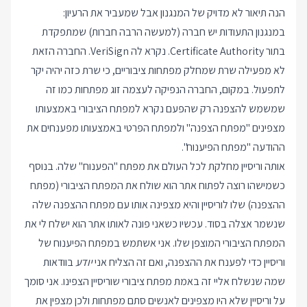
הנה תיאור לא מדויק של המנגנון אבל שמעביר את הרעיון:
במנגנון התעודות יש חברה (למעשה הרבה חברות) שמתפקדת
בתור Certificate Authority. נקרא לה VeriSign. החברה הזאת
לא מפעילה שרת שמחלק מפתחות ציבוריים, כי שרת כזה יהיה יקר
לתפעול. במקום, החברה הנפיקה לעצמה זוג מפתחות כמו זה
שמשמש להצפנה רק שהפעם נקרא למפתח הציבורי באמצעותו
מצפינים "מפתח הצפנה" ולמפתח הפרטי באמצעותו מפענחים את
ההודעה "מפתח הפיענוח".
אותה וריסיין מחלקת לכל העולם את מפתח "הפענוח" שלה. בנוסף
כשמישהו רוצה לפתוח אתר הוא שולח את המפתח הציבורי (מפתח
ההצפנה) שלו לוריסיין והיא מצפינה אותו עם מפתח ההצפנה שלה
שנשמר אצלה בסוד. עכשיו כשאני פונה לאותו אתר הוא ישלח לי את
המפתח הציבורי המוצפן שלו. אני אשתמש במפתח הפיענוח של
וריסיין כדי לפענח את ההצפנה, ואם זה הצליח אני
יודע
בוודאות
שמה שנשלח אליי זה באמת מפתח ציבורי שוריסיין הצפינו. אני סומך
על וריסיין שלא היו מצפינים לאנשים סתם מפתחות ולכן מצפין את