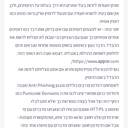
ספקי תעודות לזהות בעלי אתרים היא דרך בעלות על הדומיינים, ולכן
אין שום בעיה להוציא תעודה עם מנעול לדומיין שרק נראה ממש כמו
דומיין אמיתי.
יותר מזה - יש לפעמים דומיינים שנראים בדיוק אותו דבר כמו דומיינים
אחרים אמיתיים כך שגם עם העיניים הכי טובות לא תצליחו לראות את
ההבדל. הדבר נעוץ בשימוש בתווים משפות אחרות שנראים זהים
לחלוטין לאותיות הרגילות באנגלית. דוגמא טובה היא האתר הזה:
https://www.аррlе.com/
נסו להיכנס אליו מפיירפוקס ותראו אם אתם מצליחים לזהות את
ההבדל בשם הדומיין.
לשמחתנו דפדפנים רבים כוללים מנגנון Anti Phishing מובנה
ודפדפני כרום וספארי יציגו לכם את ה Punicode Domains כמו
הזיוף הזה של אפל בצורה מפורשת כך שלא תתבלבלו.
שימוש ב HTTPS אומנם מבטיח לנו שאנחנו מדברים עם מי
שהדפדפן שלנו חושב שהוא מדבר איתו, ושהתקשורת מוצפנת -
אבל אם הדפדפן חושב שאנחנו מדברים עם מישהו אחר מזה