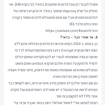
ותוכלו לעבוד רק עם דפדפנים שתומכים בפיצ'ר (זה נקרא SNI). אני
ממליץ על שרת Haproxy שתומך בפיצ'ר זה וכאן יש רשימה של
דפדפנים תומכים אבל אם אתם מתעצלים להיכנס אספר בקצרה
שזה כולם מלבד IE6:
https://caniuse.com/#search=sni
8. אז אחרי הכל - כדאי?
כן. באמת. ב 2014 הקימו יצרניות הדפדפנים הגדולות ארגון ללא
כוונת רווח שנקרא Let's Encrypt והם מספקים תעודות לכל מי
שרוצה ובצורה אוטומטית לגמרי. יש להם סקריפט שאתם יכולים
להוריד ולהתקין על השרת שלכם שנקרא certbot ואתם פשוט
מפעילים אותו והוא אוטומטית מאמת את הדומיין, מייצר ומוריד תעודה
חתומה ומעדכן את הגדרות השרת.
גם אם האתר שלכם לא מספק מידע אישי או רגיש, היום לקוחות כבר
מצפים לראות את המנעול כי יש אותו לרוב האתרים וגם גוגל מקדם
אתרי HTTPS למקום גבוה יותר.
רוצים לשמוע עוד? לשאול שאלות? היום בעשר אעביר וובינר על