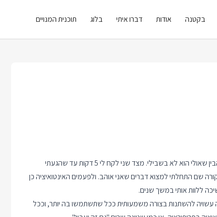
בקטנה
אודות
דברו איתי
בלוג
תוכנית המנויים
לקח לי 5 דקות להתאהב ב MongoDB ואז עוד שני פרויקטים כדי להבין שאולי הוא לא בשבילי. מצד שני לקח לי 5 דקות עד שהגעתי
ורה שם התחלתי למצוא דברים שאני אוהב. ולפעמים האינטואיציה כן
 עשויה להשתנות בצורה משמעותית ככל שתשתמשו בה יותר, וככל