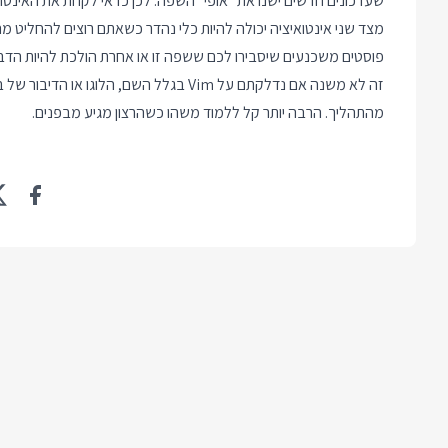
שעדכונים חדשים ישנו את "אופי" השפה. לכן כדאי לקחת את האינטואיצ
מצד שני אינטואיציה יכולה להיות כלי נהדר כשאתם רוצים להחליט מה 
פוסטים משכנעים שיסבירו לכם ששפה זו או אחרת הולכת להיות הדב
זה לא משנה אם נדלקתם על Vim בגלל השם, ה
מהתהליך. הרבה יותר קל ללמוד משהו כשהרצון מגיע מבפנים.