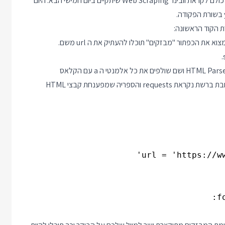
להראות דוגמאות למצבים כאלה ולסקריפטים קטנים שעוזרים בהם - כולם לקראת וובינר Web Scraping שיתקיים ביום חמישי הבא. היום
ת הקוד הראשונה:
אז מה עושים? לוקחים את ה HTML מדף המבזקים, זורקים אותו ל HTML Parser ושם שולפים את כל אלמנטי ה a עם הקלאס
smallheader. בפייתון הספריה שעוזרת לקבל קובץ HTML לפי כתובת ברשת נקראת requests והספריה שמפענחת קבצי HTML