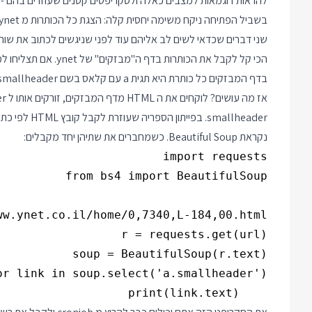
בשביל הפתיחה ניקח משימה יחסית קלה: הצגת כל הכותרות מ ynet בשורת הפקודה.
שני דברים שכדאי לשים לב אליהם עוד לפני שניגשים לכתוב את שור
הכי קל לקבל את הכותרות בדף ה"מבזקים" של ynet. אם תצליחו למצוא את הכפתור "מבזקים" תוכלו להעתיק את ה url משם.
בדף המבזקים כל כותרת היא תגית a עם קלאס בשם smallheader.
נקראת Beautiful Soup. כשמחברים את שתיהן יחד מקבלים:
    print(link.text)
