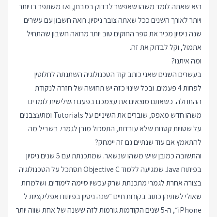
היא שאתה לומד משהו שאפשר לבדוק במבחן, ואז משתפר בו יותר
ויותר לאורך השנים ככל שאתה צובר ניסיון. רואה חשבון עם עשרים
שנה ניסיון מכיר את ספר החוקים טוב יותר מרואה חשבון שהתחיל
אתמול, וקל לבדוק את זה.
ומה איתנו?
בעשרים השנים שאני כותב קוד הטכנולוגיה השתנתה לחלוטין
לפחות 4 פעמים. ובכל שינוי כזה יש תחושה של חזרה לנקודת
ההתחלה. כשאתם מוצאים את עצמכם בפעם השלישית לומדים
משהו חדש מאפס, שוברים את השיניים על Tutorials ומתעצבנים
על שטויות קטנות שלא עובדות, התסכול מובן לגמרי. בשביל מה
להתאמץ אם עוד שנתיים גם זה יימחק?
והתשובה כמובן שיש משהו שנשאר. שמתכנתת עם 5 שנים ניסיון
בפיתוח Java שמגיעה ללמוד Objective C תסתכל על הטכנולוגיה
בצורה אחרת לגמרי מתכנתת שרק עכשיו סיימה לימודים. ושלמרות
שאולי לשתיהן כתוב בקורות חיים ״שנה ניסיון בפיתוח אפליקציות ל
iPhone״, ה-5 שנים הקודמות גורמות לזה ששנה של אחת שווה יותר