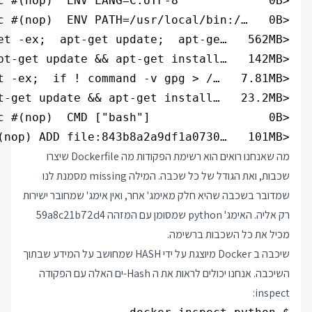
<missing>           3 weeks ago         /bin/sh -c #(nop) ADD file:843b8a2a9df1a0730…   101MB               

מה שאנחנו רואים הוא רשימת הפקודות מה Dockerfile שיצרו
שכבות, ואת הגודל של כל שכבה. המילה missing מסמנת לנו
שמדובר בשכבה שהיא חלק מאימג' אחר, ואין אימג' שמחובר ישירות
רק אליה. האימג' python שמסומן עם המזהה 59a8c21b72d4
מכיל את כל השכבות ברשימה.
שיכבה ב Docker מיוצגת על ידי HASH שמחושב על המידע שבתוך
השיכבה. אנחנו יכולים לראות את ה Hash-ים האלה עם הפקודה
inspect: