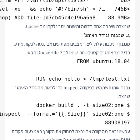
<missing>           5 weeks ago         /bin/sh -c #(nop) ADD file:1d7cb45c4e196a6a8…   88.9MB              

שנוצרה שיכבה אחת חדשה והישנות יותר נלקחו מה Cache.
4. שכבות וגודל האימג'
מנגנון השכבות עלול ליצור מצבים מפתיעים אם ננסה לנקות מידע
כדי לייצר אימג'ים קטנים יותר. שימו לב ל Dockerfile הבא:
RUN echo hello > /tmp/test.txt

נבנה אותו ונשתמש בפקודה inspect כדי לראות מה גודל האימג'
שנוצר:
88908197

עכשיו נראה מה קורה אם נרצה למחוק את הקובץ באמצעות פקודת