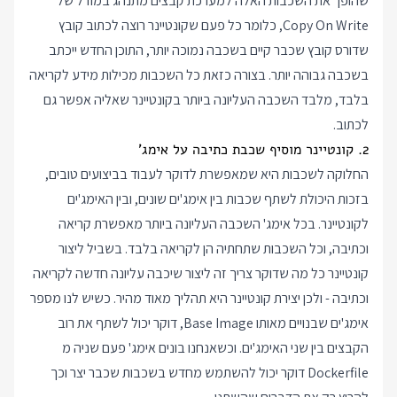
שהופך את השכבות האלה למערכת קבצים מתנהג במודל של
Copy On Write, כלומר כל פעם שקונטיינר רוצה לכתוב קובץ
שדורס קובץ שכבר קיים בשכבה נמוכה יותר, התוכן החדש ייכתב
בשכבה גבוהה יותר. בצורה כזאת כל השכבות מכילות מידע לקריאה
בלבד, מלבד השכבה העליונה ביותר בקונטיינר שאליה אפשר גם
לכתוב.
2. קונטיינר מוסיף שכבת כתיבה על אימג'
החלוקה לשכבות היא שמאפשרת לדוקר לעבוד בביצועים טובים,
בזכות היכולת לשתף שכבות בין אימג'ים שונים, ובין האימג'ים
לקונטיינר. בכל אימג' השכבה העליונה ביותר מאפשרת קריאה
וכתיבה, וכל השכבות שתחתיה הן לקריאה בלבד. בשביל ליצור
קונטיינר כל מה שדוקר צריך זה ליצור שיכבה עליונה חדשה לקריאה
וכתיבה - ולכן יצירת קונטיינר היא תהליך מאוד מהיר. כשיש לנו מספר
אימג'ים שבנויים מאותו Base Image, דוקר יכול לשתף את רוב
הקבצים בין שני האימג'ים. וכשאנחנו בונים אימג' פעם שניה מ
Dockerfile דוקר יכול להשתמש מחדש בשכבות שכבר יצר וכך