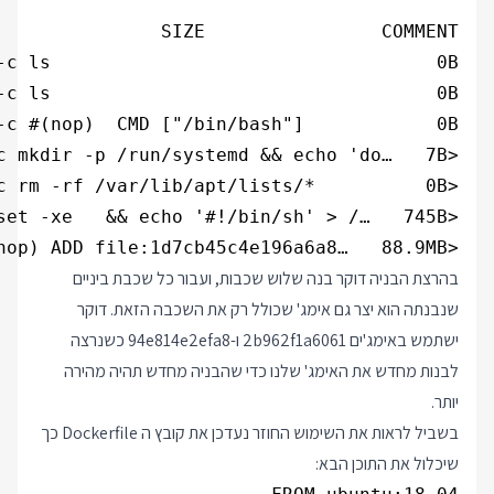
<missing>           5 weeks ago         /bin/sh -c #(nop) ADD file:1d7cb45c4e196a6a8…   88.9MB              

בהרצת הבניה דוקר בנה שלוש שכבות, ועבור כל שכבת ביניים
שנבנתה הוא יצר גם אימג' שכולל רק את השכבה הזאת. דוקר
ישתמש באימג'ים 2b962f1a6061 ו-94e814e2efa8 כשנרצה
לבנות מחדש את האימג' שלנו כדי שהבניה מחדש תהיה מהירה
יותר.
בשביל לראות את השימוש החוזר נעדכן את קובץ ה Dockerfile כך
שיכלול את התוכן הבא: