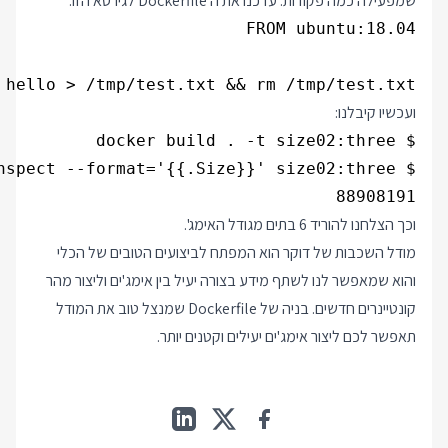
שמפעילה כמה פקודות. עדכנו את ה Dockerfile לגירסא הזו:
 hello > /tmp/test.txt && rm /tmp/test.txt

ועכשיו קיבלנו:
88908191

וכך הצלחנו להוריד 6 בתים מגודל האימג'.
מודל השכבות של דוקר הוא המפתח לביצועים הטובים של הכלי
והוא שמאפשר לנו לשתף מידע בצורה יעיל בין אימג'ים וליצור מהר
קונטיינרים חדשים. בניה של Dockerfile שמנצל טוב את המודל
תאפשר לכם ליצור אימג'ים יעילים וקטנים יותר.