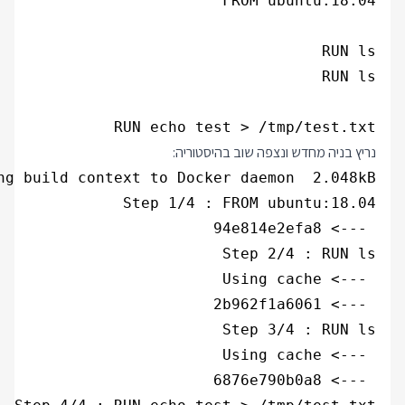
RUN echo test > /tmp/test.txt

נריץ בניה מחדש ונצפה שוב בהיסטוריה: