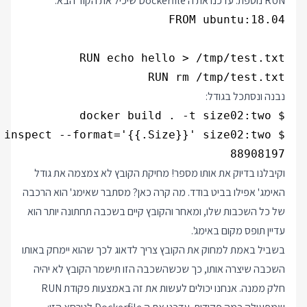
RUN נוספת. עדכנו את ה Dockerfile שיכיל את הקוד הבא:
RUN rm /tmp/test.txt

נבנה ונסתכל בגודל:
88908197

וקיבלנו בדיוק את אותו מספר! מחיקת הקובץ לא צמצמה את גודל
האימג' אפילו בביט בודד. מה קרה כאן? מסתבר שאימג' הוא הרכבה
של כל השכבות שלו, ומאחר והקובץ קיים בשכבה תחתונה יותר הוא
עדיין תופס מקום באימג'.
בשביל באמת למחוק את הקובץ צריך לדאוג לכך שהוא יימחק באותו
השכבה שיצרה אותו, כך שכשהשכבה הזו תישמר הקובץ לא יהיה
חלק ממנה. אנחנו יכולים לעשות את זה באמצעות פקודת RUN